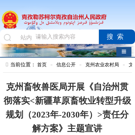
搜索
导航切换
当前位置：
首页
»
信息公开
»
克州农业农村局
»
文件
»
正文
克州畜牧兽医局开展《自治州贯
彻落实<新疆草原畜牧业转型升级
规划（2023年-2030年）>责任分
解方案》主题宣讲
索 引 号
01047834X/2023-
主题分类