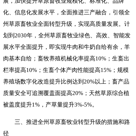
宣讲强调，草原畜牧业转型升级事关全州农业
农村经济发展全局，加快转变草原畜牧业发展方
式，从依靠拼资源消耗、拼粗放经营到注重提高质
量和效益的高质量发展。一是发挥资源和区位优
势，合力布局畜牧业生产，做好肉羊、肉牛、饲
草、特色畜牧、休闲牧业等产业布局规划。二是转
变畜牧业生产方式，明确主要任务，着力提高集约
化经营水平。三是坚持绿色发展理念，加快构建新
型种养关系，实现循环持续发展。
本次宣讲以面对面的形式，以阿合奇县转变草
原畜牧业养殖模式试点县为契机，聚焦农牧民关注
的问题，以提质增效为导向，聚焦高效养殖、绿色
转型发展等，向广大的农牧民以言简意赅的语言，