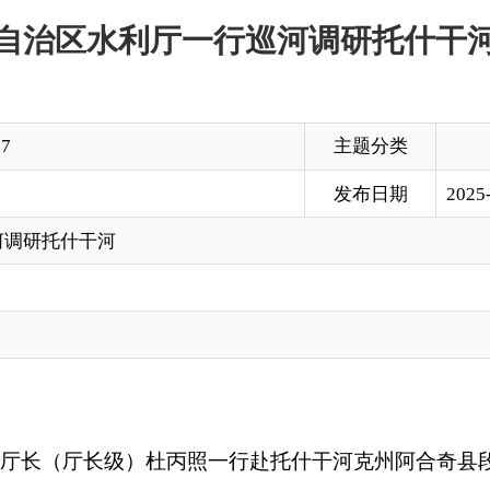
主题分类
发布日期
2025-01-14 16:42
河
厅长级）杜丙照一行赴托什干河克州阿合奇县段进行巡河调研。调
情况进行现场调研，实地查看治理保护成效。
建设单位关于项目建设情况的介绍，询问项目建设相关情况，查
产各项工作，坚决克服麻痹思想，坚持底线思维、极限思维，坚
解苗头性风险，牢牢守住安全生产底线。要一以贯之落实河湖长