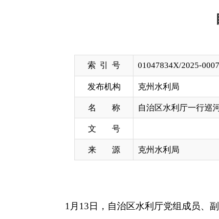
索 引 号
01047834X/2025-00077
发布机构
克州水利局
名 称
自治区水利厅一行巡河调研托什干
文 号
来 源
克州水利局
1月13日，自治区水利厅党组成员、副厅长（
制落实、阿合奇水利枢纽项目建设、河道管理保护等
在阿合奇水利枢纽工程建设现场，杜丙照听取了
提出要求。杜丙照指出，要切实抓好岁末年初安全生
险研判，增强工作预见性、前瞻性和主动性，及时化