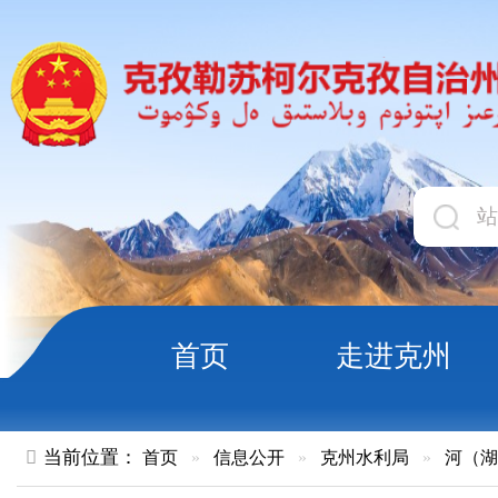
首页
走进克州
领导
当前位置：
首页
»
信息公开
»
克州水利局
»
河（湖）长制
»
自治区