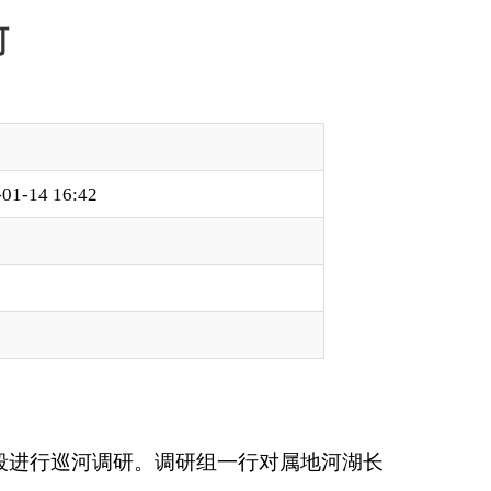
研组一行对属地河湖长
看项目建设进度，并
持关口前移，加强风
制，切实履行河湖长