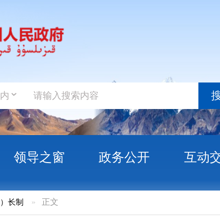
政务新
搜索
之窗
政务公开
互动交流
政务服
正文
水利厅一行巡河调研托什干河