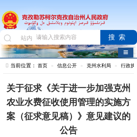
搜索
导航切换
当前位置：
首页
»
信息公开
»
克州水利局
»
行政执法
»
正文
关于征求《关于进一步加强克州
农业水费征收使用管理的实施方
案（征求意见稿）》意见建议的
公告
索 引 号
01047834X/2026-
主题分