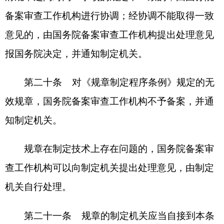
来源：中华人民共和国中央人民政府。
网 址：
https://www.gov.cn/zhengce/zhengceku/202409/conten
t_6972541.htm?sid_for_share=99125_3。
分享:
打印本页
关闭窗口
各县（市）网站
媒体
地州市政府
区政府部门
省区市政府
国家部委局