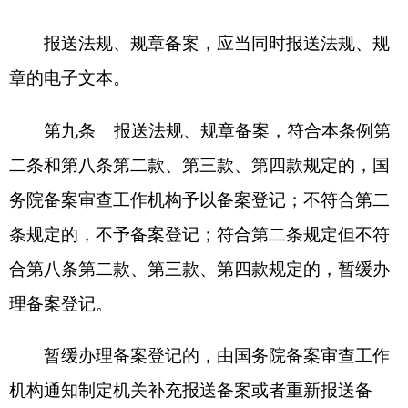
案的法规、规章进行主动审查，并可以根据需要进
行专项审查。主动审查一般应当在审查程序启动后2
个月内完成；情况疑难复杂的，为保证审查质量，
可以适当延长审查期限。
国务院备案审查工作机构发现法规、规章存在
涉及其他机关备案审查工作职责范围的共性问题
的，可以与其他机关备案审查工作机构开展联合调
研或者联合审查，共同研究提出审查意见和建议。
第十二条
国家机关、社会组织、企业事业单
位、公民认为地方性法规同行政法规相抵触的，或
者认为规章以及国务院各部门、省、自治区、直辖
市和设区的市、自治州的人民政府发布的其他具有
普遍约束力的行政决定、命令同法律、行政法规相