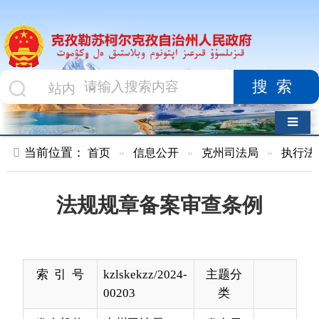
搜索
导航切换
当前位置：
首页
»
信息公开
»
克州司法局
»
执行法规条例
»
法规规章备案审查条例
索 引 号
kzlskekzz/2024-
主题分
00203
类
发布机构
克州司法局
发布日
2024-
期
08-30
23:21