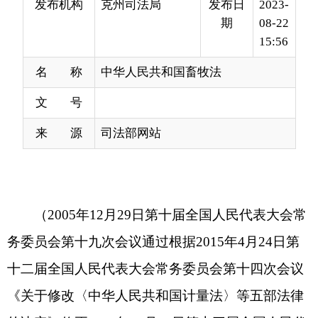
名 称
中华人民共和国畜牧法
文 号
来 源
司法部网站
（
2005年12月29日第十届全国人民代表大会常
务委员会第十九次会议通过根据2015年4月24日第
十二届全国人民代表大会常务委员会第十四次会议
《关于修改〈中华人民共和国计量法〉等五部法律
的决定》修正2022年10月30日第十三届全国人民代
表大会常务委员会第三十七次会议修订）
第一章 总则
第一条为了规范畜牧业生产经营行为，保障畜