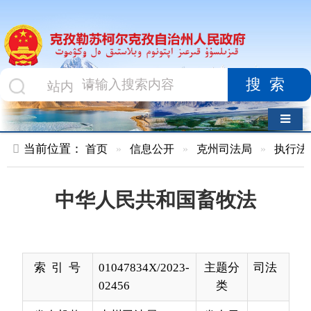
搜索
导航切换
当前位置：
首页
»
信息公开
»
克州司法局
»
执行法规条例
»
中华人民共和国畜牧法
索 引 号
01047834X/2023-
主题分
司法
02456
类
发布机构
克州司法局
发布日
2023-
期
08-22
15:56