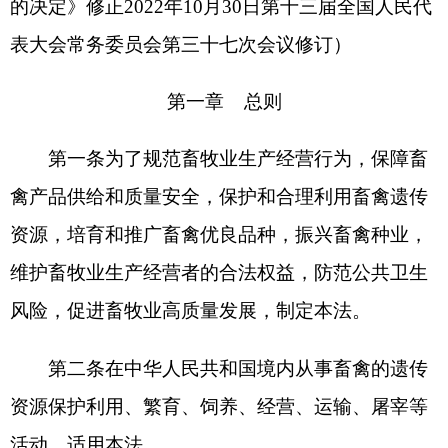
禽产品供给和质量安全，保护和合理利用畜禽遗传
资源，培育和推广畜禽优良品种，振兴畜禽种业，
维护畜牧业生产经营者的合法权益，防范公共卫生
风险，促进畜牧业高质量发展，制定本法。
第二条在中华人民共和国境内从事畜禽的遗传
资源保护利用、繁育、饲养、经营、运输、屠宰等
活动，适用本法。
本法所称畜禽，是指列入依照本法第十二条规
定公布的畜禽遗传资源目录的畜禽。
蜂、蚕的资源保护利用和生产经营，适用本法
有关规定。
第三条国家支持畜牧业发展，发挥畜牧业在发