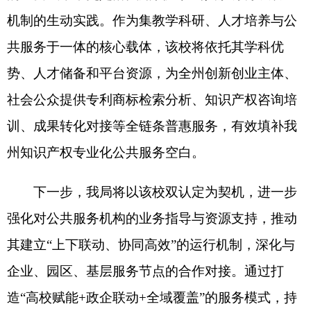
下一步，
我局
将以该校双认定为契机，进一步
强化对公共服务机构的业务指导与资源支持，推动
其建立
“
上下联动、协同高效
”
的运行机制，深化与
企业、园区、基层服务节点的合作对接。通过打
造
“
高校赋能
+政企联动+全域覆盖
”
的服务模式，持
续织密知识产权公共服务
“
毛细血管
”
，让创新主体
在家门口就能享受到专业、便捷的知识产权服务，
为培育新质生产力、助力克州经济社会高质量发展
提供坚实支撑。
分享:
打印本页
关闭窗口
各县（市）网站
媒体