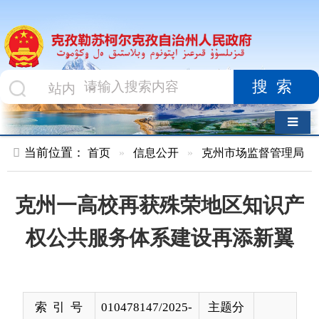
搜索
导航切换
当前位置：
首页
»
信息公开
»
克州市场监督管理局
»
执法监督
克州一高校再获殊荣地区知识产
权公共服务体系建设再添新翼
索 引 号
010478147/2025-
主题分
00141
类
发布机构
克州市场监督管
发布日
2025-
理局
期
11-28