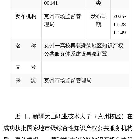
12:49
名 称
克州一高校再获殊荣地区知识产权
公共服务体系建设再添新翼
文 号
来 源
克州市场监督管理局
近日，
新疆天山职业技术大学（克州校区）
在
成功获批国家地市级综合性知识产权公共服务机构
后，再传捷报
——顺利通过自治区知识产权公共服
务网点认定，成为我州兼具国家
和
自治区
两
级
双
认
定的知识产权公共服务骨干力量，标志着克州知识
产权公共服务体系建设迈入
“
国家引领、省级赋能、
市县联动
”
的新阶段。