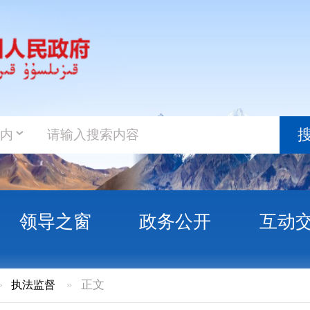
政务新
搜索
之窗
政务公开
互动交流
政务服
»
正文
所参加全国化妆品能力验证获“满意”评价