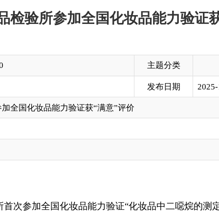
主题分类
发布日期
2025-12-19 19:10
品能力验证获“满意”评价
全国
化妆品能力验证
“化妆品中二噁烷的测定”，并在全国78家检
一参与此次验证的机构，这一成绩充分展现了克州在化妆品检验方
能力作为服务市场监管、保障民生安全的重要抓手。在已完成食
中长期存在的技术短板，主动申请参加本次全国“化妆品中二噁烷