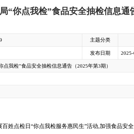
主题分类
发布日期
2025-05-06 19:12
品安全抽检信息通告（2025年第3期）
“你点我检服务惠民生”活动,加强食品安全监管，严格落实食品安
众的幸福感、获得感、安全感。
线上点选方式从中选出得票最高的6批次品种，进行抽样，抽样过
、封存并限时送实验室检测，检测结果等相关情况将在克州人民
见附件，对检测不合格产品的违法违规行为，将会依法从严处理。