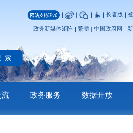
长者版
登录
注册
媒体矩阵
繁體
中国政府网
新疆政府网
务
数据开放
3期）