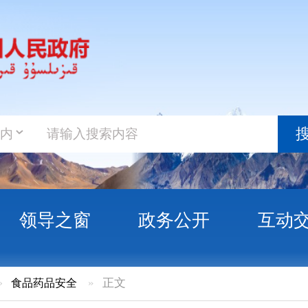
政务新
搜索
之窗
政务公开
互动交流
政务服
安全
»
正文
我检”食品安全抽检信息通告（2025年第