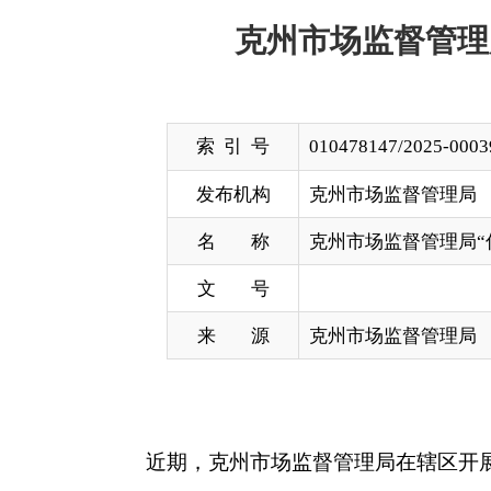
索 引 号
010478147/2025-00039
发布机构
克州市场监督管理局
名 称
克州市场监督管理局“你点我检”食
文 号
来 源
克州市场监督管理局
近期，克州市场监督管理局在辖区开展百姓点检日
求，推动食品安全治理体系和治理能力，增强人民群
活动根据线上调查问卷汇总结果，由消费者通过
全监督管理办法》严格执行，所抽样品均由现场抽取
索“你点我检”即可直接查看通告内容，检测结果详