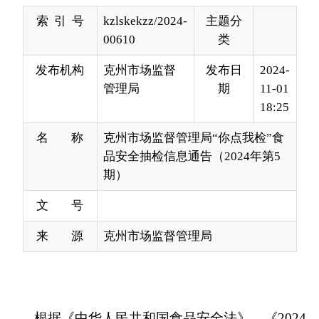
发布机构
克州市场监督
发布日
2024-
管理局
期
11-01
18:25
名 称
克州市场监督管理局“你点我检”食
品安全抽检信息通告（2024年第5
期）
文 号
来 源
克州市场监督管理局
根据《
中华人民共和国食品安全法》、
《
2024
年自治区市场监管系统食品安全抽检监测计划
》
等
相关文件规定
，近期
克州
市场
监督管理
局
在辖区开
展
“你点我检汇民意，守护安全暖人心”食品安全抽
检工作
,
加强食品安全监管，严格落实食品安全
“四