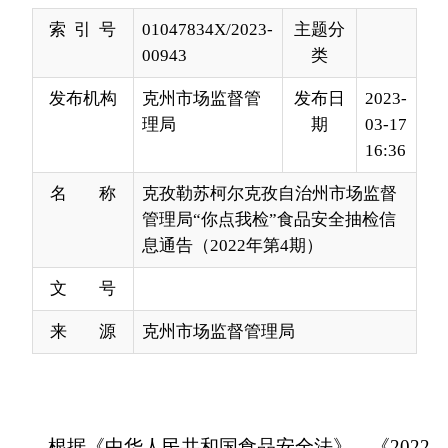
发布机构
克州市场监督管
发布日
2023-
理局
期
03-17
16:36
名 称
克孜勒苏柯尔克孜自治州市场监督
管理局“你点我检”食品安全抽检信
息通告（2022年第4期）
文 号
来 源
克州市场监督管理局
根据《
中华人民共和国食品安全法》、
《
2022
年自治区市场监管系统食品安全抽检监测计划
》
等
相关文件规定
，近期
克孜勒苏柯尔克孜自治州
市场
监督管理
局
在辖区开展
“你点我检汇民意，守护安全
暖人心”食品安全抽检工作
,
加强食品安全监管，严