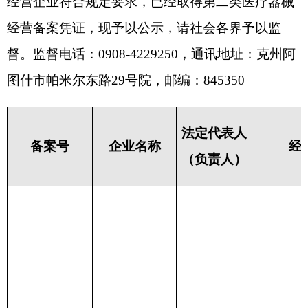
法定代表人
备案号
企业名称
经营场所
（负责人）
新疆克孜勒苏柯尔
新克州市监械
阿合奇县济民
孜自治州阿合奇县
经营备
堂医药销售有
朗奇新城托河小区
陈*
20220018号
限公司
（一期）2号商业楼
3、4号门面房