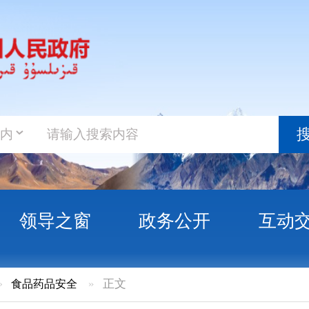
政务新
搜索
之窗
政务公开
互动交流
政务服
安全
»
正文
许可证》注销公示（第2021-5号）