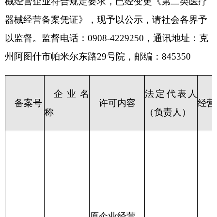
企业名
法定代表人
备案号
许可内容
经营场所
称
（负责人）
原企业经营
场所新疆克
州阿图什市
松他克镇买
谢提村14小
新克州市
新疆克州阿图
队环城南路
监械经营
新疆美智
什市光明街道
32院53-1-24-
备
康商贸有
丁成君
光明南路66号
1号商铺变更
20220008
限公司
14-1-1，14-1-
为新疆克州
号
2号商铺
阿图什市光
明街道光明
南路66号14-
1-1，14-1-2
号商铺。