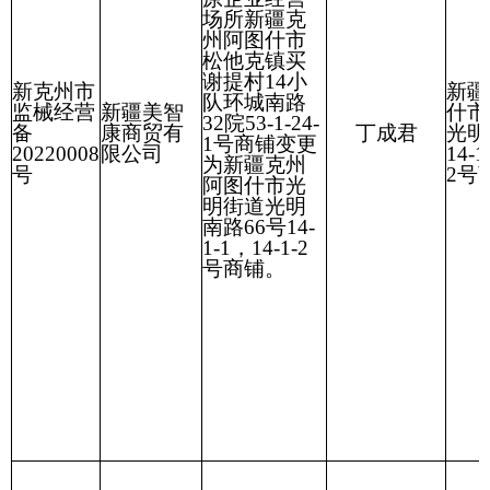
新疆克孜勒苏
新克州市
原企业负责
柯尔克孜自治
监械经营
阿克陶县
人王喜刚变
温齐且姆·库
州阿克陶县公
备
健安瑞药
更为
温齐且
尔班
格尔北路6院1
20230073
品房
姆·库尔班
。
号楼-103号店
号
铺
新克州市
阿图什市
原企业负责
新疆克州阿图
监械经营
爱理康颐
人由桑飞变
阿依努尔·孜
什市阿扎克镇
备
仁堂药品
更成王春
亚为丁
布亚买提村乡
20240017
经营有限
玲。
路21-3号
号
公司