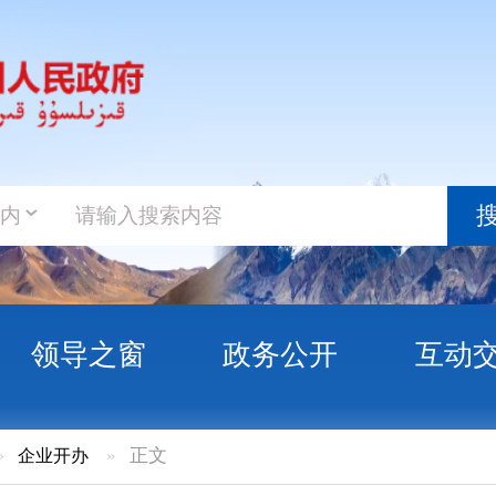
政务新
搜索
之窗
政务公开
互动交流
政务服
»
正文
营企业备案变更信息公示（第2026-03号