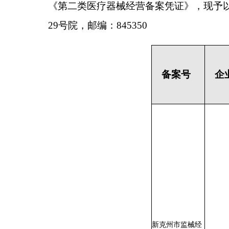
新克州市监械经
克州国康医疗商
营备20230050
经营
贸有限公司
号