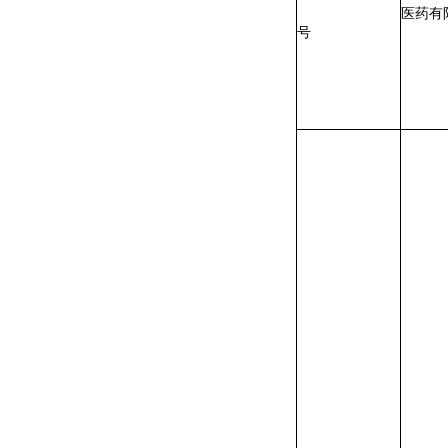
市光
克北
商铺
新克州市监械经
阿图什市颐仁堂
更为
营备20230009
一心大药房
苏柯
号
州阿
街道
医院
合楼
号
7-1
企业
宁现
良