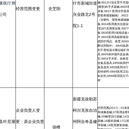
材
新疆克孜勒苏
经营范围(2017)：01有源手术器械,04骨科手术器械,06医
负责人变
柯尔克孜自治
用成像器械,07医用诊察和监护器械,08呼吸、麻醉和急救器
械,09物理治疗器械,14注输、护理和防护器械,15患者承载
原企业负责
州阿合奇县健
器械,16眼科器械,17口腔科器械,18妇产科、辅助生殖和避
孕器械,19医用康复器械,20中医器械,22临床检验器械 经营
徐峰
范围(2002)：6820普通诊察器械,6821 医用电子仪器设
晟鑫
现变更
康路医院家属
备,6823医用超声仪器及有关设备,6826物理治疗及康复设
备,6827中医器械,6841医用化验和基础设备器具,6854手术
室、急救室、诊疗室设备及器具,6856病房护理设备及器
袁静
院里4-5号商
具,6864医用卫生材料及敷料,6866医用高分子材料及制品
铺
经营范
经营地址、
负责人变
原经营地址
克州阿图什