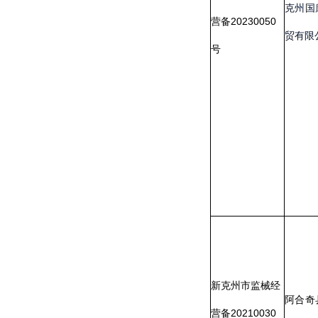
企业
新克州市监械经
阿合奇县叶尼塞
更：
营备20210030
医药有限公司
人
王
号
为
李
围、
企业
更：
新疆