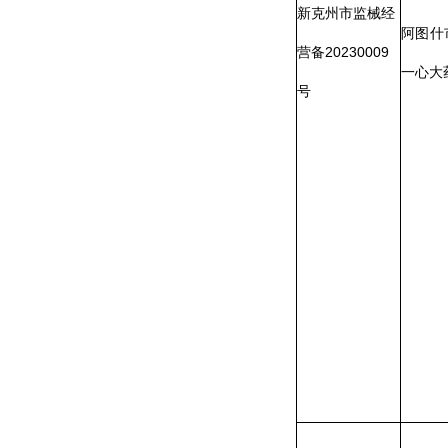
经营
新阿克陶市监械
负责
克州众健医药有
经营备
卜杜
限公司
20210011号
来提
慧娟
分享:
各县（市）网站
媒体