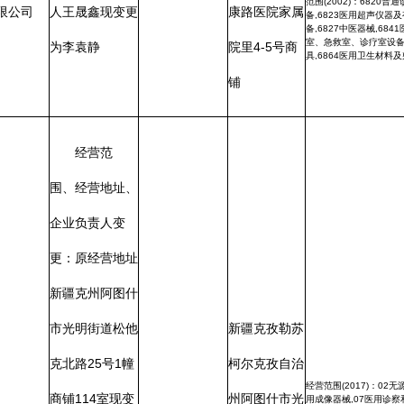
明街道松他
新疆克孜勒苏
路
25
号
1
幢
柯尔克孜自治
经营范围(2017)：02无源手术器械,04骨科手术器械,06医
114
室现变
州阿图什市光
用成像器械,07医用诊察和监护器械,08呼吸、麻醉和急救器
械,09物理治疗器械,10输血、透析和体外循环器械,14注
输、护理和防护器械,17口腔科器械,18妇产科、辅助生殖和
新疆克孜勒
明街道帕米尔
避孕器械,19医用康复器械,20中医器械,22临床检验器
胡国良
械,6840体外诊断试剂（不需冷链运输、贮存） 经营范围
尔克孜自治
路州医院对面
(2002)：6801基础外科手术器械,6815注射穿刺器械,6820
普通诊察器械,6821 医用电子仪器设备,6823医用超声仪器
及有关设备,6826物理治疗及康复设备,6827中医器械,6840
图什市光明
金泉综合楼一
临床检验分析仪器及诊断试剂（诊断试剂不需低温冷藏运输
贮存）,6841医用化验和基础设备器具,6854手术室、急救
室、诊疗室设备及器具,6856病房护理设备及器具,6864医
帕米尔路州
楼商铺6号7-
用卫生材料及敷料,6866医用高分子材料及制品
对面金泉综
1-11号
一楼商铺
6
-11
号；原
负责人李亚
变更为胡国