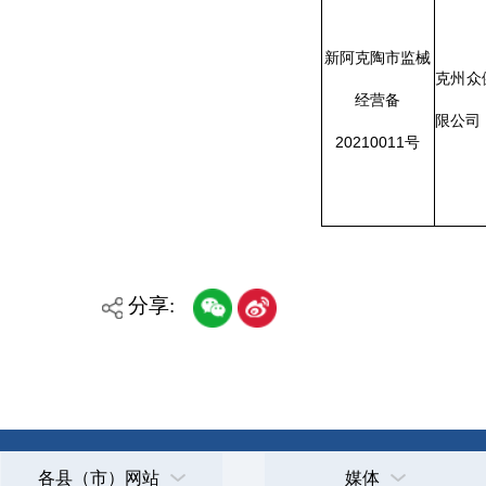
主办：克孜勒苏柯尔克孜自治州人民政府办公室
承办：克孜勒苏柯尔克孜自治州政务公开信息中心
新公网安备65300102000007号
新ICP备2022000247号
政府网站标识码：6530000002
法律声明
关于我们