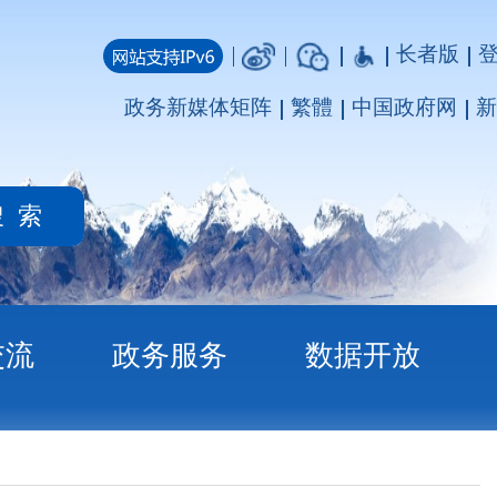
长者版
登录
注册
媒体矩阵
繁體
中国政府网
新疆政府网
务
数据开放
）