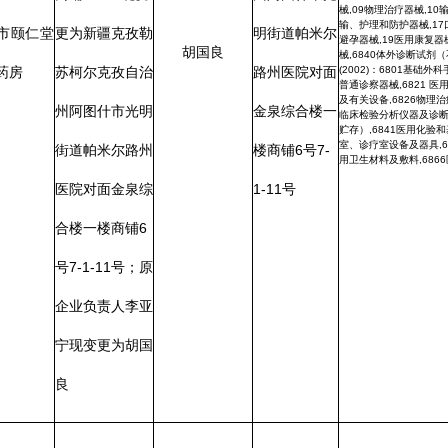
经营范围(2017)：01有源手术器械,04骨科手术器械,06医
范围、企业
新疆克孜勒苏
用成像器械,07医用诊察和监护器械,08呼吸、麻醉和急救器
械,09物理治疗器械,10输血、透析和体外循环器械,12有源
人变更：阿
柯尔克孜自治
植入器械,14注输、护理和防护器械,15患者承载器械,16眼
艾买提江·阿布
科器械（不含硬性、塑形角膜接触镜）,17口腔科器械,18妇
产科、辅助生殖和避孕器械,19医用康复器械,20中医器
哈力克·多
州阿克陶县北
械,22临床检验器械 经营范围(2002)：6815注射穿刺器
都吾甫尔
械,6820普通诊察器械,6821 医用电子仪器设备,6823医用
变更为李严
大街1院3号
超声仪器及有关设备,6826物理治疗及康复设备,6827中医
器械,6841医用化验和基础设备器具,6854手术室、急救
室、诊疗室设备及器具,6856病房护理设备及器具,6864医
楼1-101号
用卫生材料及敷料,6866医用高分子材料及制品
打印
地州市政府
区政府部门
省区市