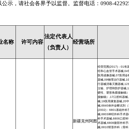
经营范围(2017)：01有源手术器械,02无源手术器械,03神
经和心血管手术器械,04骨科手术器械,05放射治疗器械,06
医用成像器械,07医用诊察和监护器械,08呼吸、麻醉和急救
器械,09物理治疗器械,10输血、透析和体外循环器械,11医
疗器械消毒灭菌器械,12有源植入器械,13无源植入器械,14
注输、护理和防护器械,15患者承载器械,16眼科器械（不含
硬性、塑形角膜接触镜）,16眼科器械（含硬性、塑形角膜
接触镜）,17口腔科器械,18妇产科、辅助生殖和避孕器
械,19医用康复器械,20中医器械,21医用软件,22临床检验器
械,6840体外诊断试剂（不需冷链运输、贮存） 经营范围
(2002)：6801基础外科手术器械,6802显微外科手术器
械,6803神经外科手术器械,6804眼科手术器械,6805耳鼻喉
科手术器械,6806口腔科手术器械,6807胸腔心血管外科手
新疆克州阿图
术器械,6808腹部外科手术器械,6809泌尿肛肠外科手术器
械,6810矫形外科（骨科）手术器械,6812妇产科用手术器
什市新城街道
械,6813计划生育手术器械,6815注射穿刺器械,6816烧伤
(整形)科手术器械,6820普通诊察器械,6821 医用电子仪器
范围变更
史芝阳
设备,6822 医用光学器具、仪器及内窥镜设备（不含硬性、
兴业路北2号
塑形角膜接触镜）,6822 医用光学器具、仪器及内窥镜设备
（含硬性、塑形角膜接触镜）,6823医用超声仪器及有关设
备,6824医用激光仪器设备,6825医用高频仪器设备,6826物
院1-1
理治疗及康复设备,6827中医器械,6828医用磁共振设
备,6830医用X射线设备,6831医用X射线附属设备及部
件,6832医用高能射线设备,6833医用核素设备,6834医用射
线防护用品、装置,6840临床检验分析仪器及诊断试剂（诊
断试剂除外）,6840临床检验分析仪器及诊断试剂（诊断试
剂不需低温冷藏运输贮存）,6841医用化验和基础设备器
具,6845体外循环及血液处理设备,6846植入材料和人工器
官,6854手术室、急救室、诊疗室设备及器具,6855口腔科
设备及器具,6856病房护理设备及器具,6857消毒和灭菌设
备及器具,6858医用冷疗、低温、冷藏设备及器具,6863口
腔科材料,6864医用卫生材料及敷料,6865医用缝合材料及
粘合剂,6866医用高分子材料及制品,6870软件,6877介入器