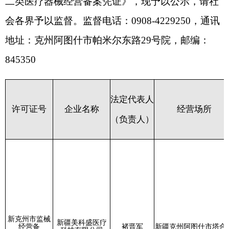
法定代表人
许可证
号
企业名称
经营场所
（负责人）
经营范围(201
械,04骨科手
械,08呼吸、
械,11医疗器
和防护器械,1
和避孕器械,19
围(2002)：
器械,6804眼
新克州市监械
腔心血管外科手
新疆美科盛医疗
经营备
褚晋军
新疆克州阿图什市塔合提
械,6810矫形
科技有限公司
20210040号
云村迎宾路35号601室
术器械,6815
械,6821 医
超声仪器及有关设
理治疗及康复设备
备,6831医用
备,6834医
剂除外）,684
植入材料和人工
备及器具,685
疗、低温、冷藏设
医用缝合材料及粘
经营范围(201
呼吸、麻醉和急
护理和防护器械
新疆好健康医药
新疆克州阿图什市光明街