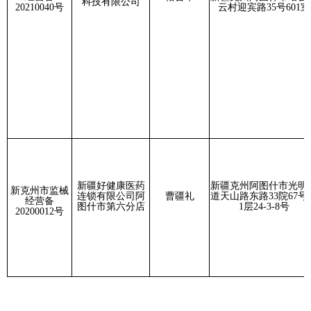
新克州市监械
械;19医用康复
连锁有限公司阿
曹疆礼
道天山路东路33院67号楼
经营备
(2002):68
图什市第六分店
1层24-3-8号
20200012号
理治疗及康复设备
剂除外）;68
具;6857消毒
口腔科材料;68
高分子材料及制
分享:
打印本页
关闭窗口
各县（市）网站
媒体
地州市政府
区政府部门
省区市政府
国家部委局