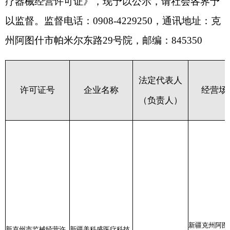
（负责人）
经营范围(
管手术器械
医用诊察
输血、透
器械,1
械,16眼
医用康复
(2002
外科手术器
新疆克州阿图什市塔
腔科手术
新克州市监械经营许
新疆美科盛医疗科技
褚晋军
合提云村迎宾路35
械,68
20210002号
有限公司
号601室
械,681
器械,68
子仪器设
声仪器及
备,682
备,683
高能射线
置,68
化验和基
和人工器
设备及器
具,685
医用卫生
材料及制品