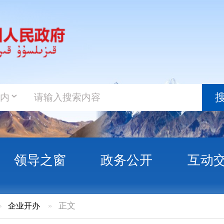
政务新
搜索
之窗
政务公开
互动交流
政务服
»
正文
许可证》换证公示（第2025-25号）