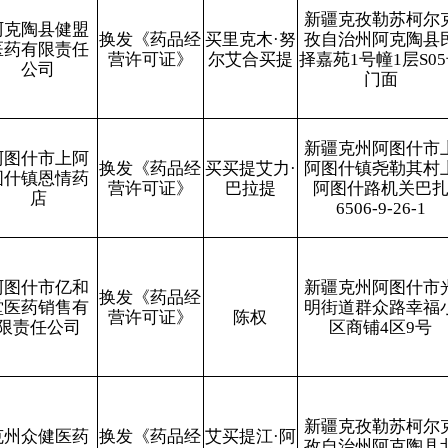
新疆克州阿图什市光
处方药和非处方
换发《药品经
明街道群众路幸福小
药,中成药,化学
营许可证》
陈权
区商铺4区9号
药,其他生物制
品（含冷藏）
处方药和非处方
新疆克孜勒苏柯尔克
换发《药品经
艾买提江·阿
药,中成药,化学
孜自治州阿克陶县北
营许可证》
布都吾甫尔
药,其他生物制
大街1院3号楼1-101号
品（含冷藏）
打印
地州市政府
区政府部门
省区市