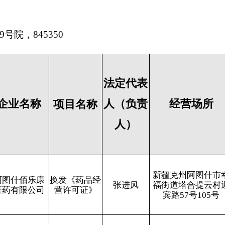
人（负责
经营场所
经营范围
项目名称
人）
处方药和非处方
新疆克州阿图什市幸
换发《药品经
药,中成药,化学
张进风
福街道塔合提云村迎
营许可证》
药,其他生物制
宾路57号105号
品（含冷藏）
新疆克孜勒苏柯尔克
处方药和非处方
换发《药品经
买里克木·努
孜自治州阿克陶县民
药,中成药,其他
营许可证》
尔艾合买提
择嘉苑1号幢1层S05号
生物制品（含冷
门面
藏）,化学药
新疆克州阿图什市上
处方药和非处方
换发《药品经
买买提艾力·
阿图什镇尧勒其村上
药,中成药,化学
营许可证》
巴拉提
阿图什路机关巴扎
药,其他生物制
6506-9-26-1
品（含冷藏）