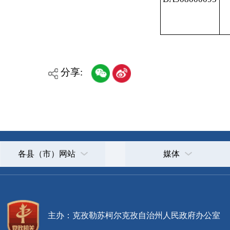
主办：克孜勒苏柯尔克孜自治州人民政府办公室
承办：克孜勒苏柯尔克孜自治州政务公开信息中心
新公网安备65300102000007号
新ICP备2022000247号
政府网站标识码：6530000002
法律声明
关于我们