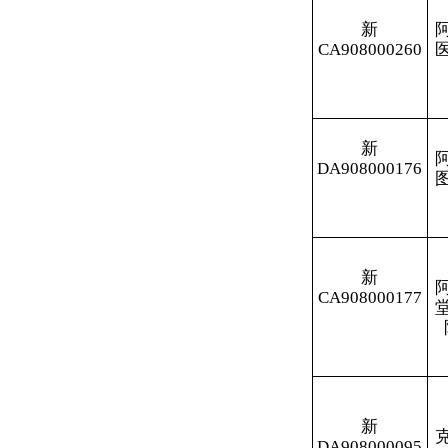
新
阿图什市亿和
CA908000177
堂医药销售有
限责任公司
新
克州众健医药
DA908000095
有限公司
分享:
各县（市）网站
媒体