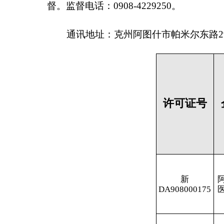
许可证
号
企业名称
新
阿图什佰乐康
DA908000175
医药有限公司
新
阿克陶县健盟
CA908000260
医药有限责任
公司
新
阿图什市上阿
DA908000176
图什镇恩情药
店