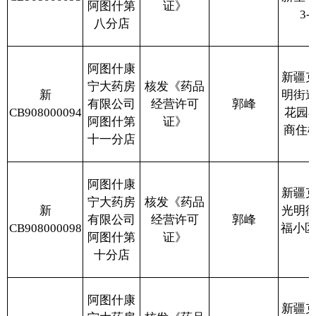
宁大药房
核发《药品
新
光明街道人民路2
有限公司
经营许可
郭峰
CB908000097
号楼门面房2-121
阿图什第
证》
号（70-2-9）
五分店
阿图什康
新疆克州阿图什市
宁大药房
核发《药品
新
光明街道帕米尔路
有限公司
经营许可
郭峰
CA908000101
古丽博斯坦小区2
阿图什第
证》
幢9号商铺
六分店
阿图什康
新疆克州阿图什市
宁大药房
核发《药品
新
阿扎克镇布亚买提
有限公司
经营许可
郭峰
CB908000102
村丰收路69-3-4号
阿图什第
证》
商铺
四分店
克州普济
新疆克州阿图什市
堂大药房
核发《药品
新
幸福街道群众西路
有限公司
经营许可
王胜
CB908000104
15院扎帕尔库其综