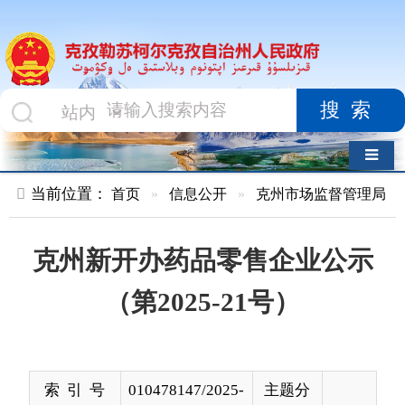
搜索
导航切换
当前位置：
首页
»
信息公开
»
克州市场监督管理局
»
企业开办
克州新开办药品零售企业公示
（第2025-21号）
索 引 号
010478147/2025-
主题分
00071
类
发布机构
克州市场监督管
发布日
2025-
理局
期
06-21