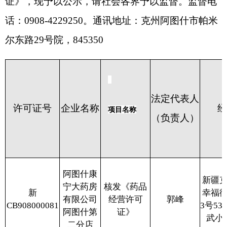
法定代表人
许可证
号
企业名称
经营场所
项目名称
（负责人）
阿图什康
新疆克州阿图什市
宁大药房
核发《药品
新
幸福街道平安西路
有限公司
经营许可
郭峰
CB908000081
3号53-1-121号（
阿图什第
证》
武小区对面））
二分店
克州新玥
新疆克州阿图什市
核发《药品
新
普济堂大
新城街道工业园区
经营许可
王木兰
CA908000082
药房有限
江苏大道89号体育
证》
公司
场5号商业场
阿图什市
核发《药品
新疆克州阿图什市
新
福惠药品
经营许可
曹疆礼
光明街道松他克路
DA908000084
经营有限
证》
8号院39-1-19