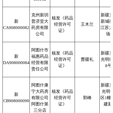
责任公司
阿图什康
新疆克州阿图什市
宁大药房
核发《药品
光明街道建设路2
新
有限公司
经营许可
郭峰
区1幢163商铺（柯
CB908000090
阿图什第
证》
建新村1号院对
三分店
面）
阿图什康
新疆克州阿图什市
宁大药房
核发《药品
新
幸福街道平安西路
有限公司
经营许可
郭峰
CB908000089
炎武小区13号楼
阿图什第
证》
112室商铺
七分店
阿图什康
新疆克州阿图什市
宁大药房
核发《药品
新
光明街道文化路21
有限公司
经营许可
郭峰
CB908000088
号（米兰花园）4
阿图什第
证》
幢商铺103室
九分店