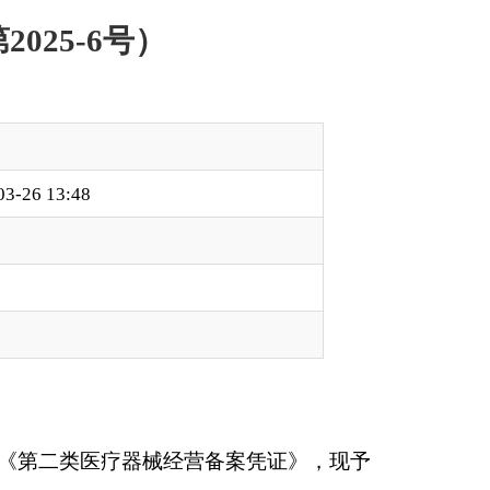
营
备案凭证》
，现予
50