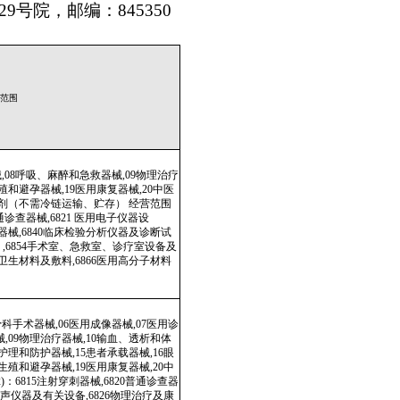
理治疗
中医
范围
断试
备及
材料
用诊
和体
6眼
0中
查器
及康
室、
66
用诊
和体
6眼
0中
营范
23
临床
化验
理设备