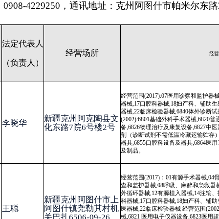
经营范围(2017):07医用诊察和监护器械,08呼吸、麻醉和急救器械,09物
器械,17口腔科器械,18妇产科、辅助生殖和避孕器械,19医用康复器械,20
器械,22临床检验器械,6840体外诊断试剂（不需冷链运输、贮存） 经营
新疆克州阿克陶县文
(2002):6801基础外科手术器械,6820
普通诊查器械
,6821 医用电子仪器设
化东路7院6号楼2号
备,6826物理治疗及康复设备,6827中医器械,6840临床检验分析仪器及诊
剂（诊断试剂不需低温冷藏运输贮存）,6854手术室、急救室、诊疗室设
器具,6855口腔科设备及器具,6864医用卫生材料及敷料,6866医用高分子
及制品。
经营范围(2017)：01有源手术器械,04骨科手术器械,06医用成像器械,07
医
查和
监护器械,08呼吸、麻醉和急救器械,09物理治疗器械,10输血、透析
外循环器械,12有源植入器械,14注输、护理和防护器械,15患者承载器械,1
新疆克州阿图什市上
科器械,17口腔科器械,18妇产科、辅助生殖和避孕器械,19医用康复器械,2
阿图什镇尧勒其村机
医器械,22临床检验器械 经营范围(2002)：6815注射穿刺器械,6820
普通诊
关巴扎6506-09-26
械
,6821 医用电子仪器设备,6823医用超声仪器及有关设备,6826物理治疗
复设备,6827中医器械,6841医用化验和基础设备器具,6854手术室、急救
诊疗室设备及器具,6856病房护理设备及器具,6864医用卫生材料及敷料,68
医用高分子材料及制品。
经营范围(2017):01有源手术器械;04骨科手术器械;06医用成像器械;07医
察和监护器械;08呼吸、麻醉和急救器械;09物理治疗器械;10输血、透析
外循环器械;12有源植入器械;14注输、护理和防护器械;15患者承载器械;1
科器械;17口腔科器械;18妇产科、辅助生殖和避孕器械;19医用康复器械;2
新疆克州阿图什市光
医器械;22临床检验器械;6840体外诊断试剂（不需冷链运输、贮存）; 经
明街道友谊南路58-
围(2002):6815注射穿刺器械;6820
普通诊查器械
;6821 医用电子仪器设备;68
2-102号商铺
医用超声仪器及有关设备;6826物理治疗及康复设备;6827中医器械;6840
检验分析仪器及诊断试剂（诊断试剂不需低温冷藏运输贮存）;6841医用
和基础设备器具;6854手术室、急救室、诊疗室设备及器具;6856病房护
及器具;6864医用卫生材料及敷料;6866医用高分子材料及制品;