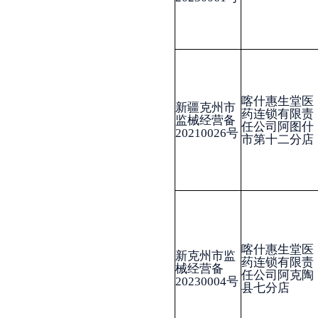
喀什惠生堂医
新克州市监
药连锁有限责
械经营备
张春香
任公司阿克陶
20230004号
县七分店
新疆克州市
阿克陶县九州
监械经营备
王轩
康大药房
20230059号
新疆好健康医
新克食药监
药连锁有限公
械经营备
曹疆礼
司阿图什市第
20150003号