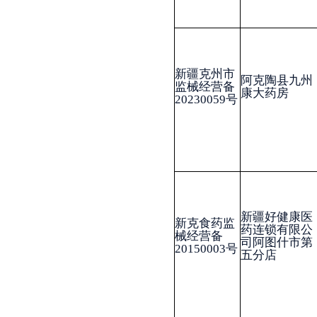
五分店
新疆好健康医
新克州市监
药连锁有限公
械经营备
曹疆礼
司阿克陶县第
20240015号
六分店
新疆好健康医
新疆克州市
药连锁有限公
监械经营备
司阿图什市第
20240037号
曹疆礼
十二分店