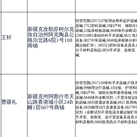
试剂（诊断试剂不需低温冷藏运输贮存）,6841医用化验和基础设备器具,6
手术室、急救室、诊疗室设备及器具,6856病房护理设备及器具,6864医
材料及敷料,6866医用高分子材料及制品
经营范围(2017)：04骨科手术器械,07医用诊察和监护器械,08呼吸、麻醉
新疆克孜勒苏柯尔克
救器械,09物理治疗器械,11医疗器械消毒灭菌器械,14注输、护理和防护
械,15患者承载器械,17口腔科器械,18妇产科、辅助生殖和避孕器械,19医
孜自治州阿克陶县慕
复器械,20中医器械,22临床检验器械, 经营范围(2002)：6815注射穿刺器
士塔格路14号院民富
械,6820
普通诊查器械
,6821 医用电子仪器设备,6823医用超声仪器及有关
小区17号楼106号门
备,6826物理治疗及康复设备,6827中医器械,6841医用化验和基础设备器
面房
具,6854手术室、急救室、诊疗室设备及器具,6864医用卫生材料及敷料,68
医用高分子材料及制品,
经营范围(2017)：07医用诊察和监护器械,08呼吸、麻醉和急救器械,18妇
科、辅助生殖和避孕器械,19医用康复器械,6840体外诊断试剂（不需冷链
新疆克州阿图什市幸
输、贮存） 经营范围(2002)：6820普通诊察器械,6821 医用电子仪器设
福街道人民路公务员
备,6826物理治疗及康复设备,6827中医器械,6840临床检验分析仪器及诊
小区2号楼2-124号商
剂（诊断试剂不需低温冷藏运输贮存）,6854手术室、急救室、诊疗室设
铺
器具,6856病房护理设备及器具,6864医用卫生材料及敷料,6866医用高分
料及制品
经营范围(2017):04骨科手术器械,07
医用诊查和
监护器械,08呼吸、麻醉和