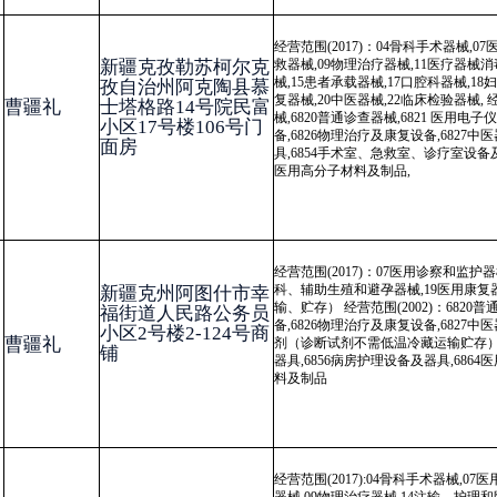
器械,09物理治疗器械,14注输、护理和防护器械,15患者承载器械,17口腔
械,18妇产科、辅助生殖和避孕器械,19医用康复器械,20中医器械,22临床
新疆克州阿图什市松
器械,6840体外诊断试剂（不需冷链运输、贮存） 经营范围(2002):6815
他克路8号
刺器械,6820
普通诊查器械
,6821 医用电子仪器设备,6823医用超声仪器及
设备,6826物理治疗及康复设备,6827中医器械,6840临床检验分析仪器及
试剂（诊断试剂不需低温冷藏运输贮存）,6841医用化验和基础设备器具,6
手术室、急救室、诊疗室设备及器具,6856病房护理设备及器具,6864医
材料及敷料,6866医用高分子材料及制品
打印
地州市政府
区政府部门
省区市