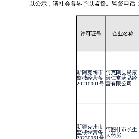
新阿克陶市
阿克陶县民康
监械经营备
颐仁堂药品经
李晓华
20210001号
营有限公司
新疆克州市
阿图什市长生
监械经营备
王聪
大药房
20230061号
喀什惠生堂医
新疆克州市
药连锁有限责
监械经营备
张春香
任公司阿图什
20210026号
市第十二分店