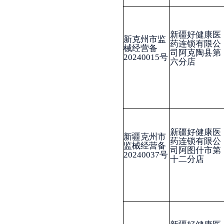
新疆好健康医
新克食药监
药连锁有限公
械经营备
司阿图什市第
20150006号
曹疆礼
一分店
分享:
各县（市）网站
媒体
主办：克孜勒苏柯尔克孜自治州人民政府办公室