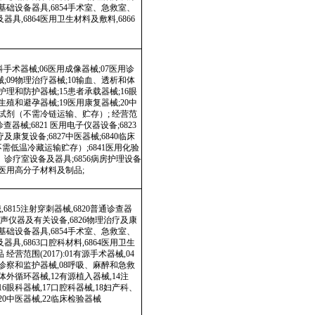
器
及康
室、
卫生
04
急救
注
科、
理治疗
中医
范围
康复
低温冷
用高
器
急救
科器
检验
注射穿
有关
诊断