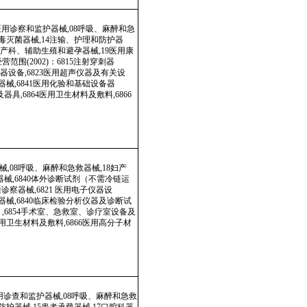
科器
检验
注射穿
有关
诊断
854
用卫生
本页
关闭窗口
政府
国家部委局