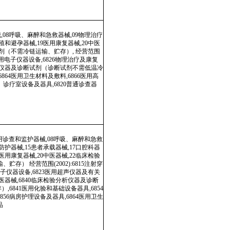
854
用卫生
和急
器
用康
设
66
产
运
断试
备及
子材
急救