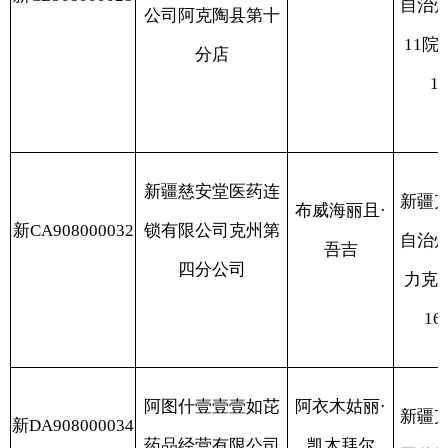
四分公司
力克乡喀什博依村
161号院103商
阿图什壹壹壹如芘
阿衣木姑丽·
新疆克州阿图什市
新DA908000034
药品经营有限公司
凯木拜尔
图什镇喀依拉克巴
苑小区5号楼103
阿图什市恒健普济
新疆克州阿图什市
新CB908000036
堂大药房（个人独
王小燕
街道阿扎克社区公
资）
二期（336）2#
102室