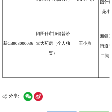
分享:
打印本页
关闭窗口
各县（市）网站
媒体
地州市政府
区政府部门
省区市政府
国家部委局
主办：克孜勒苏柯尔克孜自治州人民政府办公室
承办：克孜勒苏柯尔克孜自治州政务公开信息中心
新公网安备65300102000007号
新ICP备2022000247号