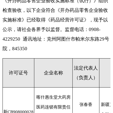
院，
845350
法定代表人
许可证
号
企业名称
经营场所
（负责人）
喀什惠生堂大药房
张春香
新疆克孜勒苏柯尔
医药连锁有限责任
新CB908000028
自治州阿克陶县创
公司阿克陶县第十
11院库克蓝小区2
分店
110-111号门
新疆慈安堂医药连
新疆克孜勒苏柯尔
布威海丽且·
新CA908000032
锁有限公司克州第
自治州阿克陶县加
吾吉