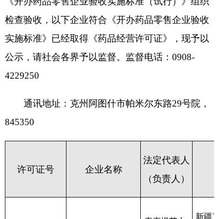
通讯地址：克州阿图什市
帕米尔
东路
29
号院，
845350
法定代表人
许可证
号
企业名称
经营场所
（负责人）
新疆克孜勒苏柯尔
麦麦提艾力·
阿克陶县康健颐仁
自治州阿克陶县巴
艾麦提
新CB908000020
堂大药房
克孜勒吾斯塘村12
号
喀什福康医药连锁
喀什福康医药连锁
新CA908000022
有限公司克州一分
张宏亮
公司克州一分
店