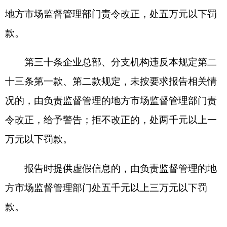
各县（市）网站
媒体
地州市政府
区政府部门
省区市政府
国家部委局
主办：克孜勒苏柯尔克孜自治州人民政府办公室
承办：克孜勒苏柯尔克孜自治州政务公开信息中心
新公网安备65300102000007号
新ICP备2022000247号
政府网站标识码：6530000002
法律声明
关于我们