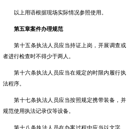
确定听证主持人，听证主持人审阅案件材料，准备
听证提纲、确定听证时间、地点，将听证通知书送
达当事人并依法发布公告；听证结束后听证主持人
撰写听证报告，听证主持人、听证员签字后连同笔
录送办案机构。
第二十四条执法人员在实施行政强制措施时应
当严格依法执行，禁止无法律、法规依据查封、扣
押涉案的场所、设施或者财物。禁止随意扩大强制
措施对象范围。查封、扣押的场所、设施或者财物
应当妥善保管，不得使用、损毁或转移。非强制性
措施可以达到行政管理目的的，不得实施强制。
第二十五条当事人不配合工作或暴力抗法时，
执法人员应当保持冷静克制，规范执法行为用语，