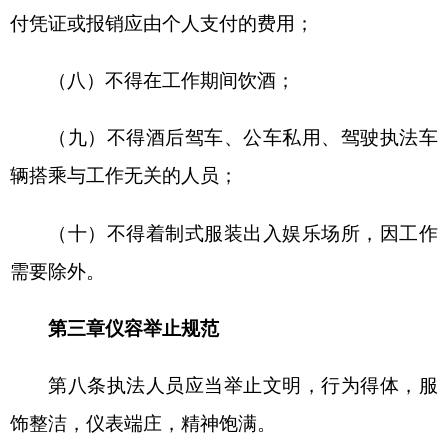
第十条工作时应当按照规定着装、戴帽和佩戴
标识，不得与便服混穿，不得佩戴与执法身份不符
的其他标志标识或者饰品。第十一条着制式服装时
不得在公共场所或者其他禁止吸烟的场所吸烟，不
得勾肩搭背、高声喧哗、嬉笑打闹。
第十二条男性不得留长发、大鬓角、蓄胡须，
女性着制式服装时不得披头散发、留长指甲、化浓
妆。
第四章执法用语规范
第十三条执法用语应当规范、文明、准确。一
般使用普通话，也可根据情况使用容易沟通的语
言，不得使用粗俗、歧视性、侮辱性以及威胁性语