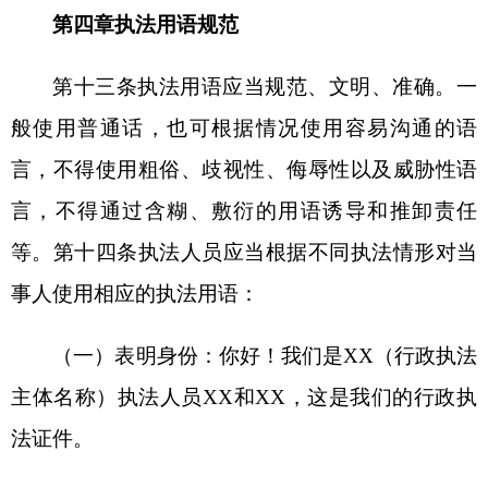
（四）开展询问：请你带齐XX材料并于XX月
XX日前到XX单位XX部门接受询问调查，如有疑
问，请拨打XX电话联系XX同志。
（五）笔录签字：以上是本次询问情况的记
录，请核对/已向你宣读。如有遗漏或错误，请你指
出并由我们进行补充或更正；如核对无误，请你逐
页签字/盖章。如果你拒绝签字，我们将记录在案，
依法处理。
（六）拟作出行政处罚告知：通过检查（核
查），发现你（单位）XX行为涉嫌违反了《XX》
（具体法律法规规章）第XX条（第XX款）（第XX
项）的规定，属于XX违法行为，依法拟对你（单
位）处以XX处罚，你（单位）依法享有陈述、申辩