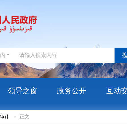
政务新
搜索
之窗
政务公开
互动交流
政务服
文
局深入开展“审计大讲堂”活动