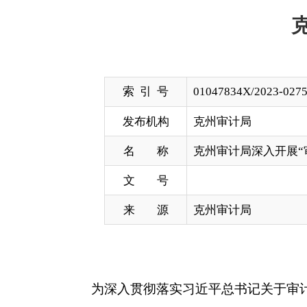
索 引 号
01047834X/2023-02751
发布机构
克州审计局
名 称
克州审计局深入开展“审计大讲堂”
文 号
来 源
克州审计局
为深入贯彻落实习近平总书记关于审计工作的重
工作实际开展了2023年“审计大讲堂”培训。
克州审计局制定了机关2023年“审计大讲堂”
富，涵盖了《中国共产党章程》、《中华人民共和国
责任审计等多项内容。