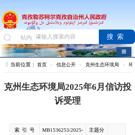
搜索
导航切换
当前位置：
首页
»
信息公开
»
克州生态环境局
»
环境信访
»
克州生态环境局2025年6月信访投
诉受理
索 引 号
MB1536253/2025-
主题分
00361
类
发布机构
克州生态环境局
发布日
2025-
期
07-08