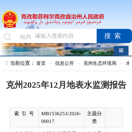
搜索
导航切换
当前位置：
首页
»
信息公开
»
克州生态环境局
»
水环境质量
»
克州2025年12月地表水监测报告
索 引 号
MB1536253/2026-
主题分
00017
类
发布机构
克州生态环境局
发布日
2026-
期
01-05
11:03