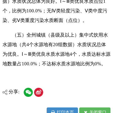
分享:
打印本页
关闭窗口
各县（市）网站
媒体
地州市政府
区政府部门
省区市政府
国家部委局
主办：克孜勒苏柯尔克孜自治州人民政府办公室
承办：克孜勒苏柯尔克孜自治州政务公开信息中心
新公网安备65300102000007号
新ICP备2022000247号