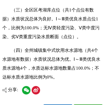
分享:
打印本页
关闭窗口
各县（市）网站
媒体
地州市政府
区政府部门
省区市政府
国家部委局
主办：克孜勒苏柯尔克孜自治州人民政府办公室
承办：克孜勒苏柯尔克孜自治州政务公开信息中心
新公网安备65300102000007号
新ICP备2022000247号