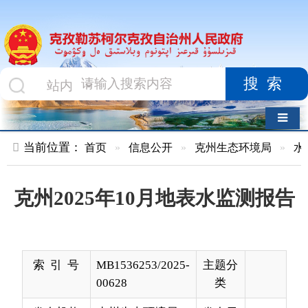
搜索
导航切换
当前位置：
首页
»
信息公开
»
克州生态环境局
»
水环境质量
»
克州2025年10月地表水监测报告
索 引 号
MB1536253/2025-
主题分
00628
类
发布机构
克州生态环境局
发布日
2025-
期
11-10
18:34