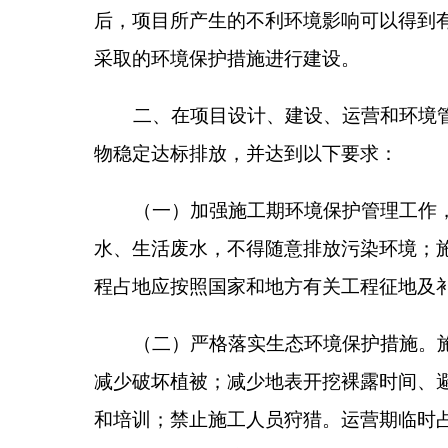
程占地应按照国家和地方有关工程征地及补偿要求，
（二）严格落实生态环境保护措施。施工期严格
减少破坏植被；减少地表开挖裸露时间、避开冬季及
和培训；禁止施工人员狩猎。运营期临时占地全部恢
间对周围生态环境的影响。
（三）严格落实大气污染防治措施。施工期加强
保湿、防尘布（网）等防护措施；在基础开挖、场地
包扎或覆盖等措施有效降低施工对项目区大气环境的影响
浓度限值要求。运营期锅炉废气经SCR+SNCR联合脱
烟尘、NOx、SO2应满足《北方地区冬季清洁取暖规划
排放标准》（GB13271-2014）中表2新建锅炉
风、定期对SCR反应器吹灰、提高雾化风压力，需满足
布袋除尘器处理后，颗粒物排放浓度和排放速率需满足《