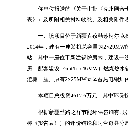
站，其中一座位于新建锅炉房内；建设一级供热管网2×
房，配套建设1×65t/h（46MW）燃煤热水锅炉
渣棚一座。原有2×25MW固体蓄热电锅炉保留作为
本项目总投资4612.6万元，其中环保投资为1751.
根据新疆丝路之祥节能环保咨询有限公司编制的
称《报告表》）的评价结论和阿合奇县分局出具的初审
后，项目所产生的不利环境影响可以得到有效缓解和
采取的环境保护措施进行建设。
二、在项目设计、建设、运营和环境管理中要认
物稳定达标排放，并达到以下要求：
（一）加强施工期环境保护管理工作，严格落实
水、生活废水，不得随意排放污染环境；施工土方尽