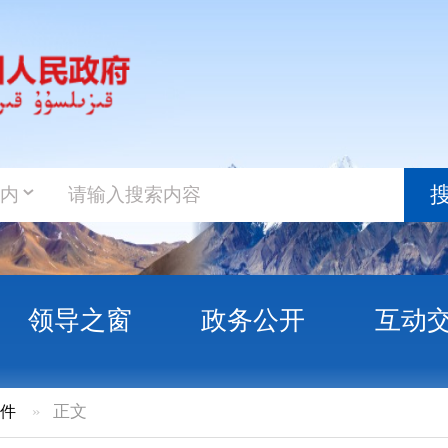
政务新
搜索
之窗
政务公开
互动交流
政务服
建热源项目（佳朗奇新城区供热工程）报