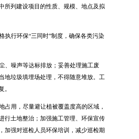
被覆盖度高的区域，
施工管理、环保宣传
保培训，减少巡检期
易起尘物料采取洒水
输物料时采取密闭、
2中的无组织排放监控
（DA001）处理后，
满足《锅炉大气污染物
氨水喷枪球阀、锅炉配
限值要求；灰库废气经
求；储煤场封闭式堆