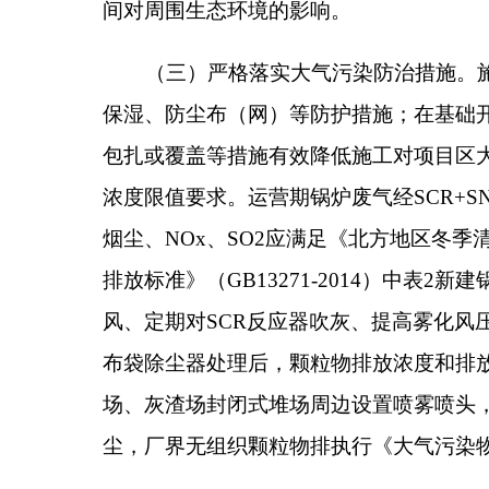
场、灰渣场封闭式堆场周边设置喷雾喷头，卸煤过程
尘，厂界无组织颗粒物排执行《大气污染物综合排放标准》
（四）严格落实水防治措施。施工期施工机械冷
集水池、沉砂池处理后用于厂内洒水抑尘，不外排。
制备废水、软水系统清洗废水经室外脱硫池降温池处
奇城镇污水管网，最终进入阿合奇县佳朗奇污水处理
（五）严格落实噪声防治措施。施工期选用低噪
标准》（GB12523-2025）中有关限值。运营
业企业厂界环境噪声排放标准》(GB12348-2008)中
（六）严格落实固体废物污染防治措施。施工期
运输车辆应加盖苫布，避免对沿线环境造成污染。生
于厂区渣场，定期外运做建筑建材；除尘收集的除尘
收集后，外售处理；废弃滤袋（布袋）、抹布、手套