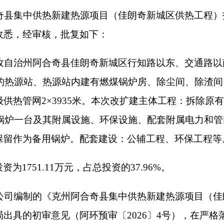
3935米。本次改扩建主体工程：拆除原有2台29MW燃煤热水
一台及其附属设施、环保设施、配套附属电力和管网设施，并设置封
备用锅炉。配套建设：公辅工程、环保工程等。
11万元，占总投资的37.96%。
《克州阿合奇县集中供热新建热源项目（佳朗奇新城区供热工程
意见（阿环预审〔2026〕4号），在严格落实《报告表》提出
控制，我局原则同意本项目按照《报告表》中所列建设项目的性
真落实《报告表》提出的各项环保要求，严格执行环保“三同时”
施工期的各项环境保护措施，确保施工期扬尘、噪声等达标排放
可能回填处置，剩余弃土、生活垃圾须运至当地垃圾填埋场处理