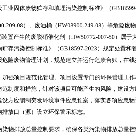
工、同时投产使用的环境保护“三同时”制度，并按规定开展竣工
境保护措施及概算纳入本项目设施以及施工、工程监理等招标文
的生态环境主管部门重新审批。自环评批复文件批准之日起满5年
管职责，加强建设项目事中事后监管，按照《关于进一步完善建设
执法〔2021〕70号）要求，加强对建设项目环境保护“三同时
将批准后的《报告表》送至克州生态环境局阿合奇县分局。并按规