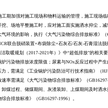
、储煤期间、灰渣装卸、上煤期间及时洒水抑尘，厂内裸露地面
（GB16297-1996）。
却水及洗涤用水、施工现场清洗、建材清洗、混凝土浇筑、养护
生活废水依托当地居民住宅排入佳朗奇城镇污水管网。运营期供
理后，回用于脱硫系统用水；脱硫、脱硝废水循环使用，不外排
厂。
声设备，固定设备安装减振垫，定期维护保养，施工期噪声符合
期应通过采用低噪声设备、厂房封闭隔声、设备基础减振等降噪措施，
2类标准限值。
建筑垃圾、弃土及废渣等必须妥善堆放，及时清运至阿合奇县建
活垃圾经集中收集后清运至阿合奇县生活垃圾填埋场处理。运营
灰收集外售作为建筑材料综合利用；脱硫石膏外售给建材企业综
送至垃圾填埋场填埋处理；废树脂由厂家更换树脂时进行回收。