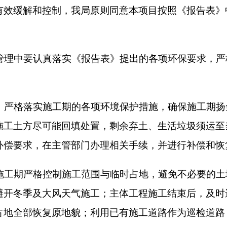
在主管部门办理相关手续，并进行补偿和恢复。
控制施工范围与临时占地，避免不必要的土地占用，尽量避让植
大风天气施工；主体工程施工结束后，及时进行土地整治；加强
复原地貌；利用已有施工道路作为巡检道路，加强对巡检人员环
对施工现场和物料运输的管理，施工现场临时堆放的裸土及其他
平整施工时，应对施工面实施洒水抑尘，减轻施工扬尘；车辆运
，执行《大气污染物综合排放标准》（GB16297-1996）表
硝装置+布袋除尘+石灰石/石灰-石膏湿法脱硫系统+45m高排气筒
（2017-2021年）》中“超低排放”的相关要求，汞及其化合物
污染物排放浓度限值；尿素与NOx反应过程中产生的氨气，通过调整
《工业锅炉污染防治可行技术指南》（HJ1178-2021）中相应
大气污染物综合排放标准》（GB16297-1996）表2限值要