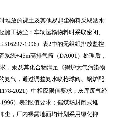
均计划采用绿化抑
、冲洗等经临时临时
热系统排污水、软水
。生活污水排入佳朗
《建筑施工噪声排放
厂界噪声值应低于《工
筑垃圾填埋场处理，
期燃煤锅炉炉渣暂存
合利用；废包装统一
生活垃圾收集后由环