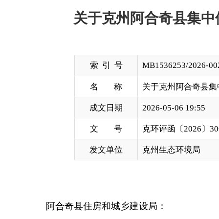
索 引 号
MB1536253/2026-00274
名 称
关于克州阿合奇县集中供热新建
成文日期
2026-05-06 19:55
文 号
克环评函〔2026〕30号
发文单位
克州生态环境局
阿合奇县住房和城乡建设局：
你单位报送的《关于审批〈克州阿合奇县集中供
表》）及所附相关材料收悉。及相关附件收悉，经审
一、该项目位于新疆克孜勒苏柯尔克孜自治州阿
2014年，建有一座装机总容量为2×29MW的热源