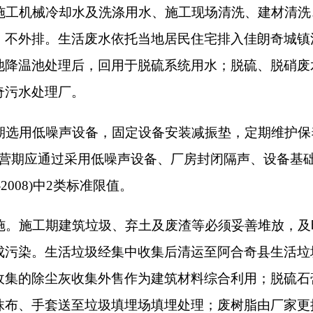
贮存和填埋污染控制标准》（GB18599-2020）中相关标准。
8）、废油桶（HW08900-249-08）等危险废物暂存与危险废物
脱硝催化剂（HW50772-007-50）属于大宗危险废物，直接
标准》（GB18597-2023）规定处置和管理，并按《危险废
管理计划，规范建立并运行危废台账，在线办理电子转移联单。
规范化管理。项目设置专门的环保管理工作机构，配备专职管理
措施，针对该项目可能产生的风险，建设方应严格执行《报告表
制突发环境事件应急预案，落实各项应急物资，并加强日常的环
源）设立环保警示标志。
总量控制要求，确保各类污染物排放总量控制在核定的指标内。
确职责和制度，加强生态环境管理，推进各项生态环境保护措施