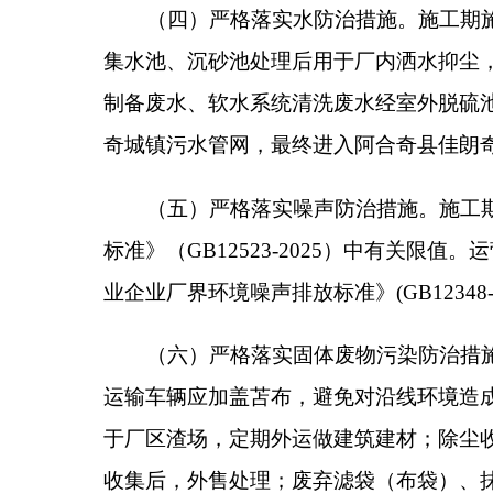
卫部门统一处理。一般固体废物执行《一般工业固体废物
机械设备检修产生的废机油（HW08900-209-0
应处理资质的单位进行后续处置。SCR脱硝装置产生的废
在厂区内暂存。危废贮存应按照《危险废物贮存污染控制
制定技术导则》中相关要求，及时在线填报危险废物
（七）强化环境风险防范和应急措施。加强项目
规章制度，加强风险管理，落实项目风险防范制度和
范、减缓措施，杜绝环境风险事故发生。建设方应编
的可能性和危害性降低到最小程度。污染物排放口（
（八）项目运行期必须严格执行区域污染物排放
更衔接，并按证排污。
三、你单位应落实生态环境保护的主体责任，明