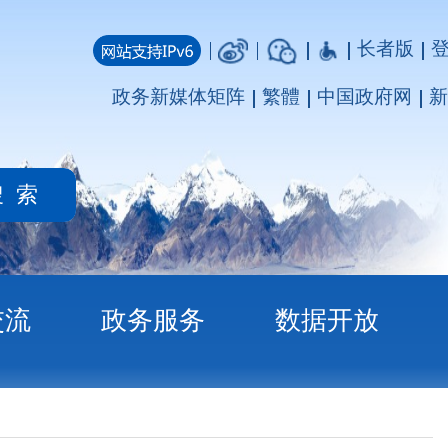
长者版
登录
注册
媒体矩阵
繁體
中国政府网
新疆政府网
务
数据开放
告表的批复