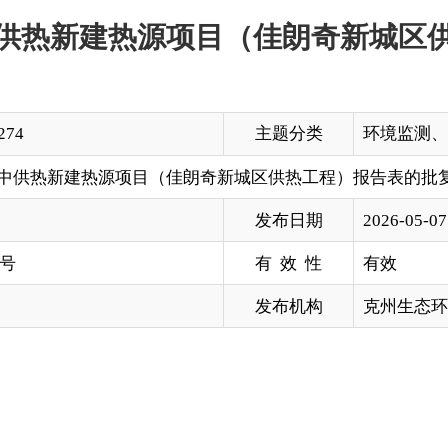
主题分类
环境监测、保护与治理
热源项目（佳朗奇新城区供热工程）报告表的批复
发布日期
2026-05-07 17:46
有 效 性
有效
发布机构
克州生态环境局
热新建热源项目（佳朗奇新城区供热工程）报告表〉的申请》（
核，批复如下：
合奇县佳朗奇新城区行知路以东、交通路以南。建设性质为：改
站、热源站内建有燃煤锅炉房、除尘间、除渣间、烟囱、堆煤场等构