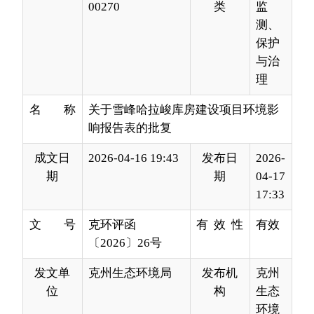
理
名 称
关于雪峰哈拉峻库房建设项目环境影
响报告表的批复
成文日
2026-04-16 19:43
发布日
2026-
期
期
04-17
17:33
文 号
克环评函
有 效 性
有效
〔2026〕26号
发文单
克州生态环境局
发布机
克州
位
构
生态
环境
局
新疆雪峰爆破有限公司：