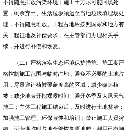
工道路作为巡检道路，加强对巡检人员环保培训，
减少巡检期间对周围生态环境的影响
。
（三）严格落实大气污染防治措施。施工期加
强对施工现场和物料运输的管理，施工现场临时堆
放的裸土及其他易起尘物料采取洒水保湿、防尘布
（网）等防护措施；在基础开挖、场地平整施工
时，应对施工面实施洒水抑尘，减轻施工扬尘；车
辆运输物料时采取密闭、包扎或覆盖等措施有效降
低施工对项目区大气环境的影响。
运营期乳化硝酸
铵炸药贮存于密闭库房，非甲烷总烃执行《大气污
染物综合排放标准》（
GB16297-1996
）表
2
非甲烷
总烃无组织排放限值要求；厂界内无组织有机废气
执行《挥发性有机物无组织排放控制标准》