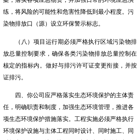
将批准后的《报告表》送至克州生态环境局
阿图什
市
分局。并按规定接受各级生态环境主管部门的监
督检查。
克州生态环境局
2026
年
4
月
16
日
分享:
打印本页
关闭窗口
各县（市）网站
媒体