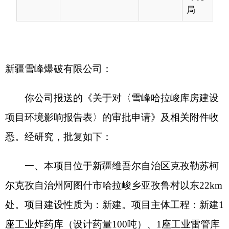
你公司报送的《关于对〈
雪峰哈拉峻库房建设
项目
环境影响报告表
〉的审批申请》及相关附件收
悉。经研究，批复如下：
一、本项目位于新疆维吾尔自治区克孜勒苏柯
尔克孜自治州阿图什市哈拉峻乡亚孜鲁村以东
22km
处
。项目建设性质为：新
建
。
项目
主体工程
：
新建
1
座工业炸药库（设计药量
100
吨）、
1
座工业雷管库
（设计容量
10
万发）
。
配套建设：
辅助工程、环保
工程等。
本项目总投资
800
万元，其中环保投资
44.7
万
元，约占总投资的
5.59
%
。
二、根据乌鲁木齐天之宇环保科技有限公司编
制的《
雪峰哈拉峻库房建设项目环境影响报告表〉