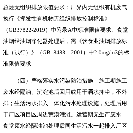
用低噪声设备，固定设备安装减振垫，定期维护保
养，施工期噪声符合《建筑施工噪声排放标准》
（
GB12523-2025
）噪声限值。运营期严格控制场内
车辆行驶速度，设置减速标志，禁止鸣笛等措施，
执行《工业企业厂界环境噪声排放标准》
（
GB12348-2008
）中
2
类标准。
（
六
）严
格落实固体废物污染防治措施。施工
期
产生的
土石方用于场区平整
；
建筑垃圾回收
利
用
，不能回收的经集中收集后及时清运至当地建筑
垃圾填埋场进行填埋处置
；生活垃圾经集中收集后
交由环卫部门及时清运
。运营期污水处理设施污泥
由委托环卫部门定期清运至哈拉峻乡生活垃圾填埋
场进行卫生填埋处置
；废炸药及时清理出库，交由
公安部门登记后组织销毁；
生活垃圾时清理，交由