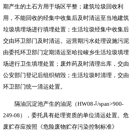
告表》中各项风险事故防范、减缓措施，杜绝环境
风险事故发生。建设方应编制突发环境事件应急预
案，落实各项应急物资，并加强日常的环境应急演
练，将风险的可能性和危害性降低到最小程度。污
染物排放口（源）设立环保警示标志。
（八）
项目运行期必须严格执行区域污染物排
放总量控制要求，确保各类污染物排放总量控制在
核定的指标内。做好与排污许可证变更衔接，并按
证排污
。
四、
你公司
应严格落实生态环境保护的主体责
任，明确职责和制度，加强生态环境管理，推进各
项生态环境保护措施落实。工程实施必须严格执行
环境保护设施与主体工程同时设计、同时施工、同