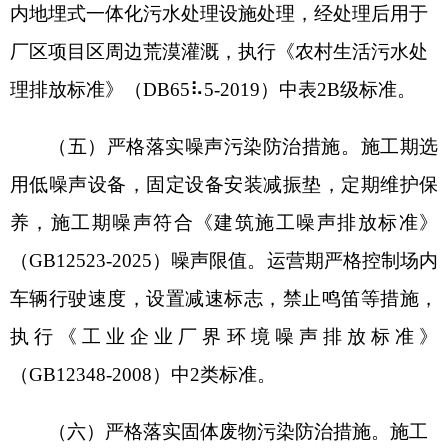
环卫部门统一清运处置
。
隔油沉淀池产生的油泥
（
HW08
⠼/span>
900-
249-08
），委托具有处理资质的单位清运处置。危
废贮存应按照《危险废物贮存污染控制标准》
（
GB8599-2023
）
规定处置和管理，并按《危险废
物管理计划和管理台账制定技术导则》中相关要
求，及时在线填报危险废物管理计划，规范建立并
运行危废台账，在线办理电子转移联单。
（七）强化环境风险防范和应急措施。加强项
目规范化管理。项目设置专门的环保管理工作机
构，配备专职管理人员，制定各项环保规章制度，
加强风险管理，落实项目风险防范制度和措施，针
对该项目可能产生的
风险，建设方应严格执行《报