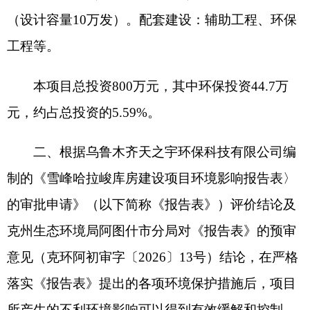
的审批申请
》（以下简称《报告表》）评价结论
及
克州生态环境局
阿图什市
分局
对《报告表》的预审
意见（
克环阿初审字
〔
202
6
〕
13
号）结论
，
在严格
落实《报告表》提出的各项环境保护措施后，项目
所产生的不利环境影响可以得到有效缓解和控制，
从环境保护的角度，原则同意该项目按照《报告
表》所列建设项目的性质、规模、地点、采用的生
产工艺及环境保护措施建设。
三、在项目设计、建设、运营和环境管理中要
认真落实《报告表》提出的各项环保要求，严格执
行环境保护
“
三同时
”
制度，确保各类污染物稳定达
标排放，重点做好以下工作：
（一）加强施工期环境保护管理工作，严格落