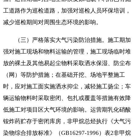
（
GB37822-2019
）中附录
A
中标准限值要求。食堂
油烟经油烟净化器处理后，需《饮食业油烟排放标
准
（试行）》（
GB18483
—
2001
）中
2.0mg/m3
的标
准限值要求。
（
四
）严格落实水污染防治措施。
施工期施工
废水经隔油、沉淀池后回用或用于洒水抑尘，不外
排；生活污水排入一体化污水处理设施，处理后用
于厂区项目区周边荒漠灌溉。运营期无生产废水。
食堂废水经隔油池处理后同生活污水一起排入厂区
内地埋式一体化污水处理设施处理，经处理后用于
厂区项目区周边荒漠灌溉，执行《农村生活污水处
理排放标准》（
DB65⠧5-2019
）中表
2B
级标准。
（五）
严格落实噪声污染防治措施。
施工期选