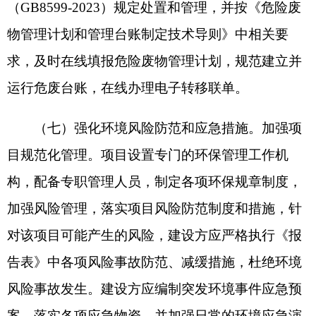
时投产使用的环境保护
“
三同时
”
制度，并按规定开
展竣工环境保护验收，验收合格后，方可正式投入
使用。如项目发生重大变动，环评文件须报有审批
权限的生态环境主管部门重新审批。自环评批复文
件批准之日起满
5
年，工程方决定开工建设的，环境
影响评价文件应当报我局重新审核。
五、克州生态环境局
阿图什市
分局要履行属地
监管职责，加强建设项目事中事后监管，按照《关
于进一步完善建设项目环境保护
“
三同时
”
及竣工环
境保护自主验收监管工作机制的意见》（环执法
〔
2021
〕
70
号）要求，加强对建设项目环境保
护
“
三同时
”
及自主验收监管。
六、
你公司
应在收到本批复后
10
个工作日内，