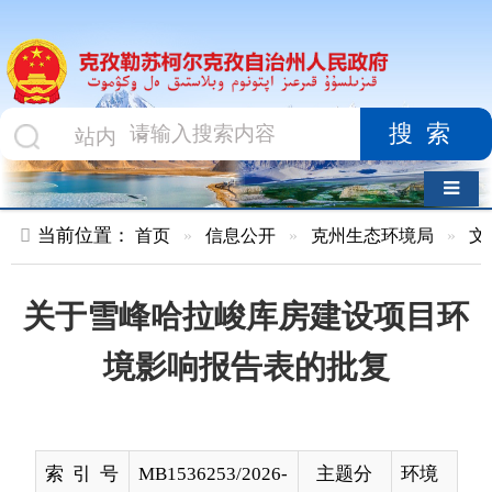
搜索
导航切换
当前位置：
首页
»
信息公开
»
克州生态环境局
»
文件
»
正文
关于雪峰哈拉峻库房建设项目环
境影响报告表的批复
索 引 号
MB1536253/2026-
主题分
环境
00270
类
监
测、
保护
与治