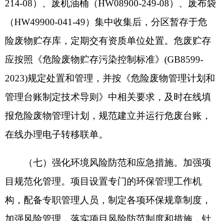
四、你公司应严格落实生态环境保护的主体责
任，明确职责和制度，加强生态环境管理，推进各
项生态环境保护措施落实。工程实施必须严格执行
环境保护设施与主体工程同时设计、同时施工、同
时投产使用的环境保护“三同时”制度，并按规定开
展竣工环境保护验收，验收合格后，方可正式投入
使用。如项目发生重大变动，环评文件须报有审批
权限的生态环境主管部门重新审批。自环评批复文
件批准之日起满5年，工程方决定开工建设的，环境
影响评价文件应当报我局重新审核。
五、克州生态环境局阿克陶县分局要履行属地
监管职责，加强建设项目事中事后监管，按照《关
于进一步完善建设项目环境保护“三同时”及竣工环
境保护自主验收监管工作机制的意见》（环执法