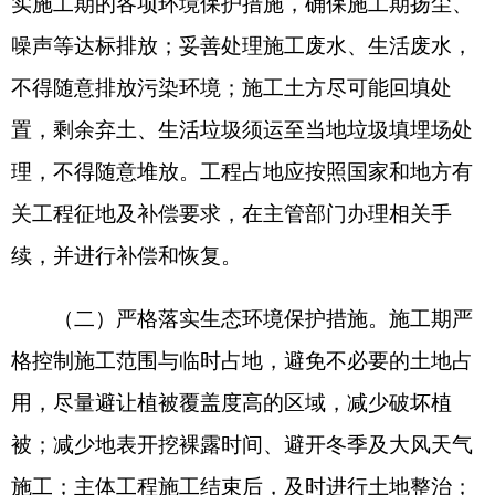
加强施工管理、环保宣传和培训；禁止施工人员狩
猎。运营期临时占地全部恢复原地貌；利用已有施
工道路作为巡检道路，加强对巡检人员环保培训，
减少巡检期间对周围生态环境的影响。
（三）严格落实大气污染防治措施。施工期不
产生废气。运营期硝酸铵上料颗粒物采用“集气罩
+布袋除尘器”处理后，通过15m排气筒（DA001）
排放，执行《大气污染物综合排放标准》
（GB16297-1996）表2新污染源排放限值要求。柴
油装卸、储存、加油废气等无组织排放非甲烷总烃
厂区内满足《挥发性有机物无组织排放控制标准》
（GB37822-2019）表A.1排放限值要求，厂界满足
《大气污染物综合排放标准》（GB16297-1996）表