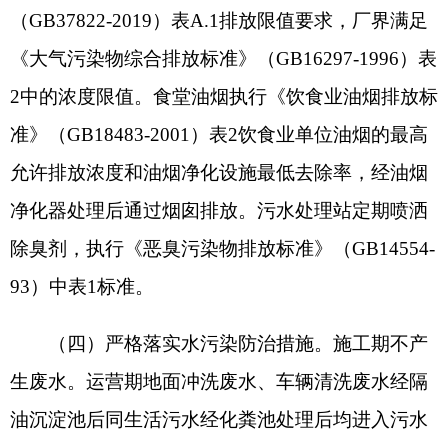
（五）严格落实噪声污染防治措施。施工期不
产生噪声。运营期应选用低噪声设备，采取隔声减
振等降噪措施，夜间禁止施工。厂界噪声执行《工
业企业厂界环境噪声排放标准》（GB12348-2008）
2类标准限。
（六）严格落实固体废物污染防治措施。施工
期不产生固废。运营期废包装物硝酸铵外袋暂存库
房，定期由供货商回收再利用。生活垃圾经垃圾桶
集中收集，定期由环卫部门清运处置。
污水处理站污泥（HW15267-001-15）定期清
掏后交由有资质单位处理，外运过程注意密封性，
防止大量恶臭气体逸散。撬装加油装置油泥
（HW08900-221-08），定期委托有资质单位并进