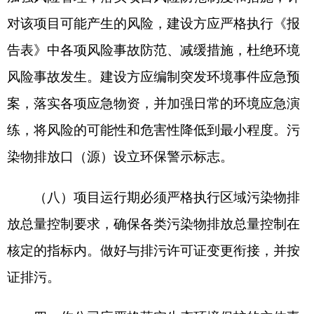
〔2021〕70号）要求，加强对建设项目环境保
护“三同时”及自主验收监管。
六、你公司应在收到本批复后10个工作日内，
将批准后的《报告表》送至克州生态环境局阿克陶
县分局。并按规定接受各级生态环境主管部门的监
督检查。
克州生态环境局
2026年3月30日
分享: