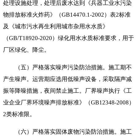
行处置，不在厂区储存。隔油沉淀池浮油渣
（HW08900-210-08）定期清收集后暂存于危险废
物贮存库，定期交有资质单位处理。废包装物硝酸
铵内袋（HW49900-041-49）、废机油（HW08900-
214-08）、废机油桶（HW08900-249-08）、废布袋
（HW49900-041-49）集中收集后，分区暂存于危
险废物贮存库，定期交有资质单位处置。危废贮存
应按照《危险废物贮存污染控制标准》(GB8599-
2023)规定处置和管理，并按《危险废物管理计划和
管理台账制定技术导则》中相关要求，及时在线填
报危险废物管理计划，规范建立并运行危废台账，
在线办理电子转移联单。
（七）强化环境风险防范和应急措施。加强项