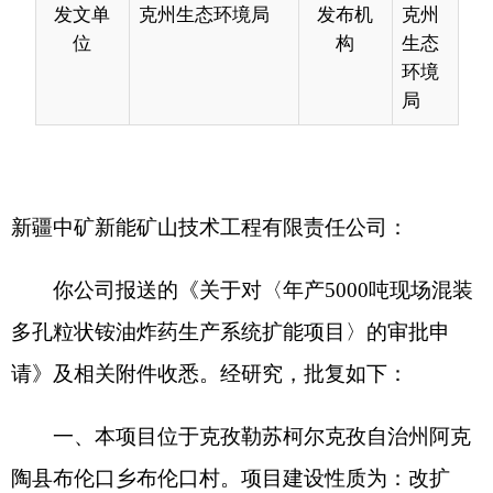
新疆中矿新能矿山技术工程有限责任公司：
你公司报送的《关于对〈年产5000吨现场混装
多孔粒状铵油炸药生产系统扩能项目〉的审批申
请》及相关附件收悉。经研究，批复如下：
一、本项目位于克孜勒苏柯尔克孜自治州阿克
陶县布伦口乡布伦口村。项目建设性质为：改扩
建，本项目在现有厂址内进行扩能建设，不新增占
地。本项目在现有厂址内进行扩能建设，不新增占
地。主体工程建设内容：新增3辆NCHA-15型混装
车。其他设备、设施等建设内容均依托原工程。
本项目总投资360万元，其中环保投资5万元，
约占总投资的1.39%。