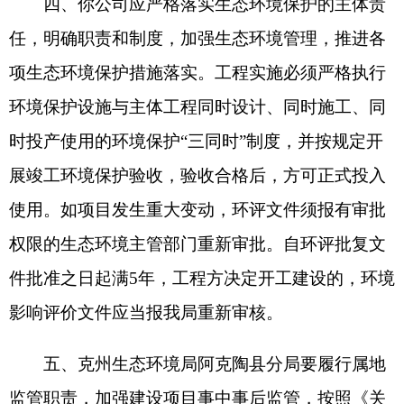
打印本页
关闭窗口
各县（市）网站
媒体
地州市政府
区政府部门
省区市政府
国家部委局
主办：克孜勒苏柯尔克孜自治州人民政府办公室
承办：克孜勒苏柯尔克孜自治州政务公开信息中心
新公网安备65300102000007号
新ICP备2022000247号
政府网站标识码：6530000002
法律声明
关于我们