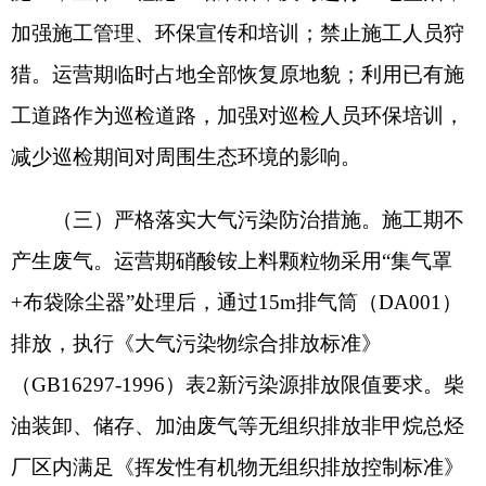
2中的浓度限值。食堂油烟执行《饮食业油烟排放标
准》（GB18483-2001）表2饮食业单位油烟的最高
允许排放浓度和油烟净化设施最低去除率，经油烟
净化器处理后通过烟囱排放。污水处理站定期喷洒
除臭剂，执行《恶臭污染物排放标准》（GB14554-
93）中表1标准。
（四）严格落实水污染防治措施。施工期不产
生废水。运营期地面冲洗废水、车辆清洗废水经隔
油沉淀池后同生活污水经化粪池处理后均进入污水
处理设施处理，处理后废水达到《兵器工业水污染
物排放标准火炸药》（GB14470.1-2002）表2标准
及《城市污水再生利用城市杂用水水质》
（GB/T18920-2020）绿化用水水质标准要求，用于
厂区绿化、降尘。