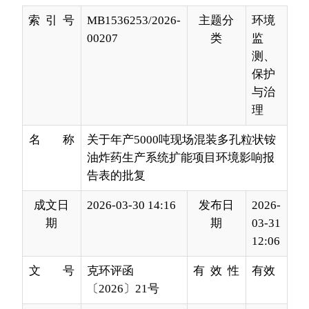
保护
与治
理
名 称
关于年产5000吨现场混装多孔粒状铵
油炸药生产系统扩能项目环境影响报
告表的批复
成文日
2026-03-30 14:16
发布日
2026-
期
期
03-31
12:06
文 号
克环评函
有 效 性
有效
〔2026〕21号
发文单
克州生态环境局
发布机
克州
位
构
生态
环境
局