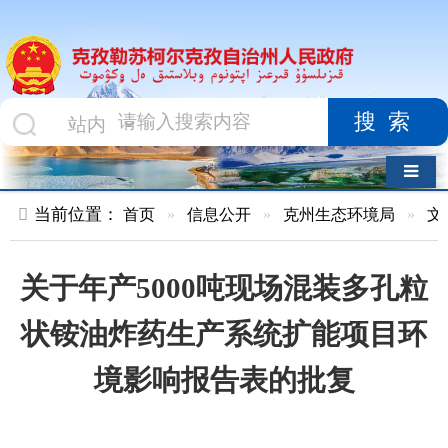
搜索
导航切换
当前位置：
首页
»
信息公开
»
克州生态环境局
»
文件
»
正文
关于年产5000吨现场混装多孔粒
状铵油炸药生产系统扩能项目环
境影响报告表的批复
索 引 号
MB1536253/2026-
主题分
环境
00207
类
监
测、