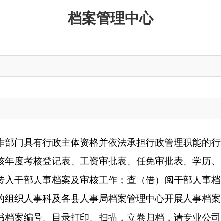
行政主体资格并依法承担行政管理职能的行政、事业单位科级以
登记表、工资审批表、任免审批表、学历、职称、党团、奖惩等
事档案及审核工作；查（借）阅干部人事档案；指导政府系统部
科及各县人事局档案管理中心开展人事档案审核及管理工作。收
、目录打印、扫描，立卷归档，请专业公司制作电子档案系统，
织沿革纸质档案一并交档案局；查（借）阅文书档案。