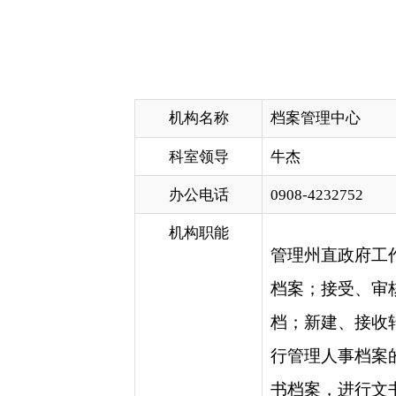
机构名称
档案管理中心
科室领导
牛杰
办公电话
0908-4232752
机构职能
管理州直政府工作部门具有
档案；接受、审核年度考核
档；新建、接收转入干部人
行管理人事档案的组织人事
书档案，进行文书档案编号
立卷归档，编撰大事记、组
分享: