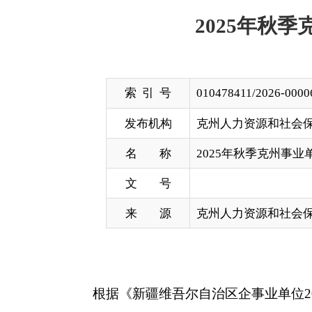
索 引 号
010478411/2026-00006
发布机构
克州人力资源和社会保障局
名 称
2025年秋季克州事业单位面向高
文 号
来 源
克州人力资源和社会保障局
根据《新疆维吾尔自治区企事业单位2025年秋
招聘相关事宜的通知》《2025年秋季克州事业单位面向
向高校引才招聘工作按照公开、平等、竞争、择优的
聘用人员进行公示（拟聘用人员名单见附件），公示7个
如对拟聘用人员有异议，请以书面或来电等方式