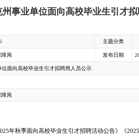
主题分类
发布日期
2026-02-02 12:39
校毕业生引才拟聘用人员公示
季面向高校毕业生引才招聘活动公告》《2025年秋季克州事业单
高校毕业生引才招聘部分相关事宜调整的通知》精神，2025年10
原则，顺利完成报名、资格审查、专业测试、面试、体检、考察等
工作日（2026年2月2日至2月10日），公示期间接受广大考
实名反映。对公示后无异议的，将按规定办理聘用手续。