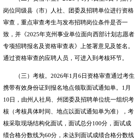
生自理。1月12日9:30考生到达指定地点集中点名及
缴费，体检标准为《自治区事业单位面向社会公开
招聘工作人员体检通用标准(试行)》（详见附件
4），体检合格人员进入下一环节。因体检产生的空
缺名额，按照考核总成绩由高到低的顺序等额递
补；符合空岗所有条件的考生，按总成绩由高到低
的顺序等额调剂。
（五）考察。2026年1月14日至2月10日，用人
单位组织考察，考察组不少于2人。体检合格人员填
报《2025年克州事业单位面向西部计划志愿者专项
招聘考察表》（附件5），由用人单位组织考察工作
（包括调动档案），考察组由2人及以上组成。考察
内容：对被考察人员的政治表现、道德品质、业务