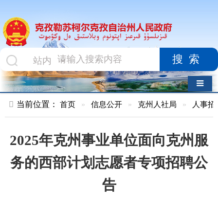
搜索
导航切换
当前位置：
首页
»
信息公开
»
克州人社局
»
人事招考
»
正文
2025年克州事业单位面向克州服
务的西部计划志愿者专项招聘公
告
索 引 号
010478411/2026-
主题分
00001
类