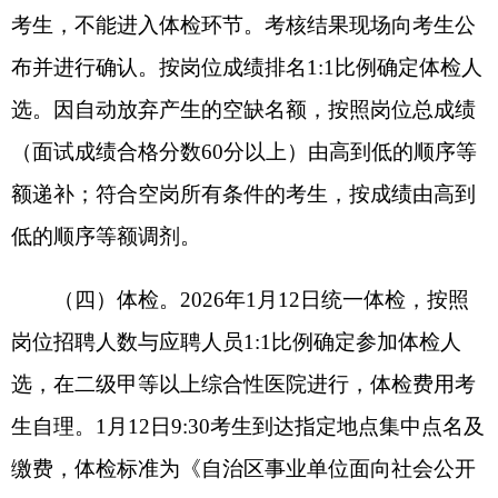
能力和遵纪守法等情况，家庭成员、主要社会关系
的政治表现和有无违法犯罪记录，工作经历中是否
存在不得报考情形，毕业证、学位证、人事档案等
相关材料进行审查。因考察产生的空缺名额，按照
考核总成绩由高到低的顺序等额递补。
（六）公示及聘用。考察合格的拟聘用人员，
在克州人民政府网站(http://www.xjkz.gov.cn/)公示7
天。
公示期满无异议人员，由用人单位电话通知，
2026年3月2日至3日拟聘人员到报考单位报到上
岗，公示期满无异议的，按照相关规定办理聘用手
续；公示有异议的，对反映有影响聘用的问题并查
实的，不予聘用；对反映问题一时难以查实的暂缓
聘用，待查清后再决定是否聘用。逾期未按时报到