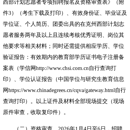
携带有效身份证到报名地点领取面试通知单。1月
10日，由州人社局、州团委及招聘单位统一组织考
核（考核具体时间、地点以面试通知单为准），考
核采取现场结构化面试，面试总分100分，面试成
绩合格分数线为60分，未达到面试成绩合格分数线
考生，不能进入体检环节。考核结果现场向考生公
布并进行确认。按岗位成绩排名1:1比例确定体检人
选。因自动放弃产生的空缺名额，按照岗位总成绩
（面试成绩合格分数60分以上）由高到低的顺序等
额递补；符合空岗所有条件的考生，按成绩由高到
低的顺序等额调剂。
（四）体检。2026年1月12日统一体检，按照
岗位招聘人数与应聘人员1:1比例确定参加体检人
选，在二级甲等以上综合性医院进行，体检费用考