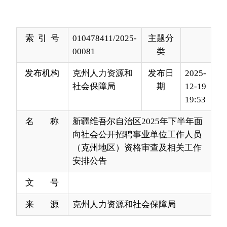
00081
类
发布机构
克州人力资源和
发布日
2025-
社会保障局
期
12-19
19:53
名 称
新疆维吾尔自治区2025年下半年面
向社会公开招聘事业单位工作人员
（克州地区）资格审查及相关工作
安排公告
文 号
来 源
克州人力资源和社会保障局
根据《新疆维吾尔自治区2025年下半年面向社
会公开招聘事业单位工作人员分类考试公告》安
排，现就有关事项公告如下：