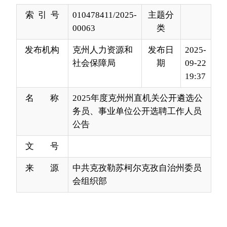
发布机构
克州人力资源和
发布日
2025-
社会保障局
期
09-22
19:37
名 称
2025年度克州州直机关公开遴选公
务员、事业单位公开选聘工作人员
公告
文 号
来 源
中共克孜勒苏柯尔克孜自治州委员
会组织部
根据《中华人民共和国公务员法》、《公务员
公开遴选办法》、《新疆维吾尔自治区公务员公开
遴选和公开选调实施细则》和《事业单位人事管理
条例》等法律法规，自治州党委组织部、州人力资
源和社会保障局决定联合开展2025年度州直机关公