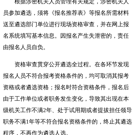
完成相关操作的，视为自动放弃。同时，报名和考
试期间务必保管好个人的证件和信息，因个人原因
造成丢失、
被他人
盗用或信息被恶意篡改而影响报
名和考试的，责任自负。
四、笔试
（一）时间地点
2025年10月8日（周三）上午10：00—12：
00，地点以笔试准考证为准。
（二）笔试科目
笔试科目为《综合能力测试》一科，试卷采用
国家通用语言文字命题和答题，主要测试报名人员
的政策理论水平、文字综合能力以及分析和解决实