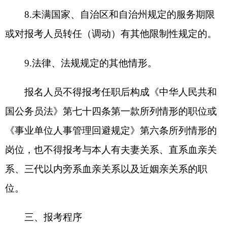
组织推荐相结合的方式，报名时间为2025年9月23
日10：00至9月28日19：00，每人限报1个职位。报
名步骤如下：
1.报名人员登录第三方考试机构报名平台（网
址：
https://www.zhaokaocn.com:35111/examinee/kzgk）
，进行网上注册报名。
2.报名人员如实填写报考信息，审慎选择报考
职位。
3.下载打印并填写《2025年克州州直机关公开
遴选公务员报名表》《2025年克州州直事业单位公
开选聘工作人员报名表》（以下简称《报名推荐
表》），如实填写报名信息，经所在单位填写推荐