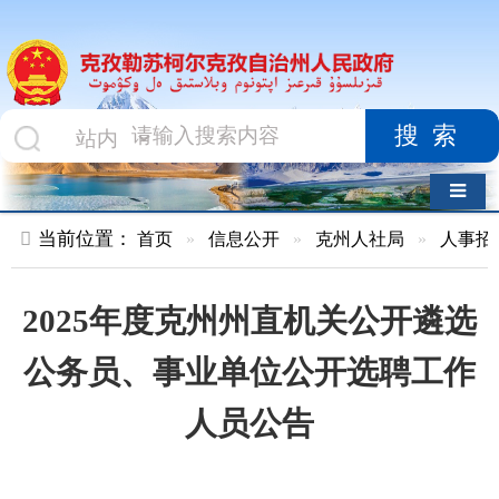
搜索
导航切换
当前位置：
首页
»
信息公开
»
克州人社局
»
人事招考
»
正文
2025年度克州州直机关公开遴选
公务员、事业单位公开选聘工作
人员公告
索 引 号
010478411/2025-
主题分
00063
类