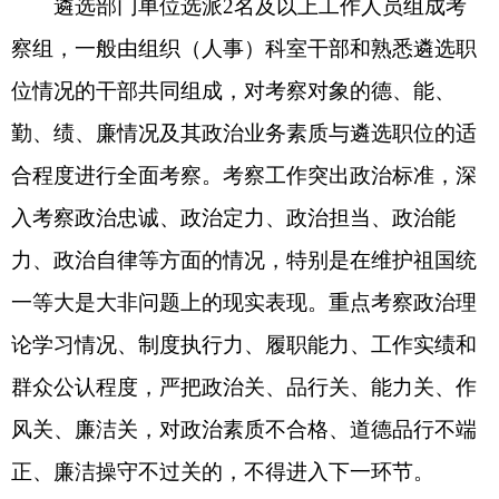
卡等，均与本次遴选无关。
2.遴选考试过程中发现违纪违规行为的，按照
《公务员录用违规违纪行为处理办法》有关规定执
行。对违反遴选纪律的报名人员，按照有关规定处
理，并根据情节轻重，依规依纪依法追究责任；涉
嫌违法犯罪的，移送有关国家机关依法处理。
3.本《公告》确定的时间、地点等，因特殊情
况发生变化的，以克州政府网发布为准。
本公告由克州党委组织部、州人力资源和社会
保障局负责解释。
附件：1.2025年克州州直机关公开遴选公务员
职位表