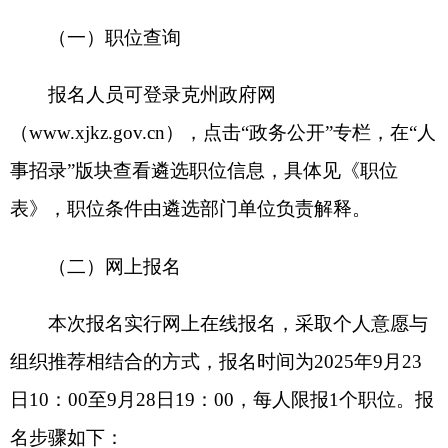
意见后，按干部管理权限将《报名推荐表》报同级
党委组织部、人力资源和社会保障局审核盖章。
将审核盖章后的《报名推荐表》和职位条件所
需的身份证、学历证书、学位证书等佐证材料扫描
为PDF格式文件，通过第三方考试机构报名平台上
传，单份材料文件大小不超过2MB。
4.上传近期免冠正面证件照（JPG或JPEG格
式，规格为50KB以下）。
5.提交审核后报名信息将被锁定，在未反馈审
核结果前不能修改。
公务员（参照公务员法管理的工作人员）既可
以报考机关、参照公务员法管理单位公开遴选职