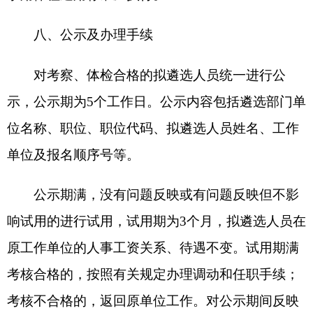
各县（市）网站
媒体
地州市政府
区政府部门
省区市政府
国家部委局
主办：克孜勒苏柯尔克孜自治州人民政府办公室
承办：克孜勒苏柯尔克孜自治州政务公开信息中心
新公网安备65300102000007号
新ICP备2022000247号
政府网站标识码：6530000002
法律声明
关于我们