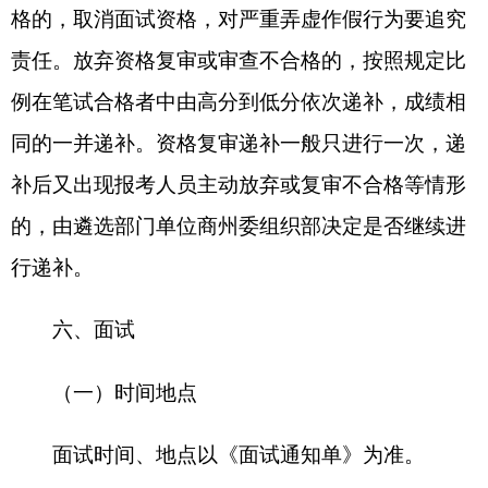
查、延伸考察等，充分听取考察对象所在单位有关
领导、群众和组织（人社）部门、纪检监察机关、
党组织的意见，并查阅干部人事档案，核实公务员
或者参照公务员法管理工作人员登记表、事业工作
人员聘用合同和“三龄两历一身份”等重要信息以及
其他需要核实的情况（如社会信用记录、违规违纪
情况、是否需要回避、最低服务年限等），对反映
线索具体、有可查性的信访举报进行核查。考察对
象需要报告或者核查个人有关事项、进行经济责任
审计的，按照有关规定执行。考察对象所在单位应
当积极支持和配合考察组工作，提供客观真实反映
考察对象的实际情况。
遴选部门单位根据考察情况和职位要求，根据
干部管理权限和人岗相适原则，按照拟遴选人员与