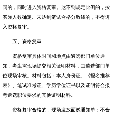
遴选部门单位选派2名及以上工作人员组成考
察组，一般由组织（人事）科室干部和熟悉遴选职
位情况的干部共同组成，对考察对象的德、能、
勤、绩、廉情况及其政治业务素质与遴选职位的适
合程度进行全面考察。考察工作突出政治标准，深
入考察政治忠诚、政治定力、政治担当、政治能
力、政治自律等方面的情况，特别是在维护祖国统
一等大是大非问题上的现实表现。重点考察政治理
论学习情况、制度执行力、履职能力、工作实绩和
群众公认程度，严把政治关、品行关、能力关、作
风关、廉洁关，对政治素质不合格、道德品行不端
正、廉洁操守不过关的，不得进入下一环节。
考察组可以采取个别谈话、民主测评、实地走
访及同考察对象面谈等方法，根据需要进行专项调