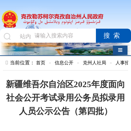
搜索
导航切换
当前位置：
首页
»
信息公开
»
克州人社局
»
人事招考
»
正文
新疆维吾尔自治区2025年度面向
社会公开考试录用公务员拟录用
人员公示公告（第四批）
索 引 号
010478411/2025-
主题分
00041
类