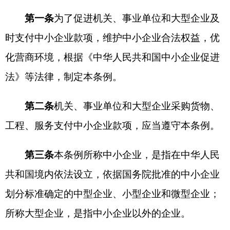
第三条
本条例所称中小企业，是指在中华人民
共和国境内依法设立，依据国务院批准的中小企业
划分标准确定的中型企业、小型企业和微型企业；
所称大型企业，是指中小企业以外的企业。
中小企业、大型企业依合同订立时的企业规模
类型确定。中小企业与机关、事业单位、大型企业
订立合同时，应当主动告知其属于中小企业。
第四条
保障中小企业款项支付工作，应当贯彻
落实党和国家的路线方针政策、决策部署，坚持支
付主体负责、行业规范自律、政府依法监管、社会
协同监督的原则，依法防范和治理拖欠中小企业款
项问题。