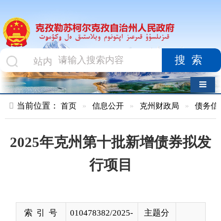
搜索
导航切换
当前位置：
首页
»
信息公开
»
克州财政局
»
债务信息
»
正文
2025年克州第十批新增债券拟发
行项目
索 引 号
010478382/2025-
主题分
00048
类
发布机构
克州财政局
发布日
2025-
期
10-16