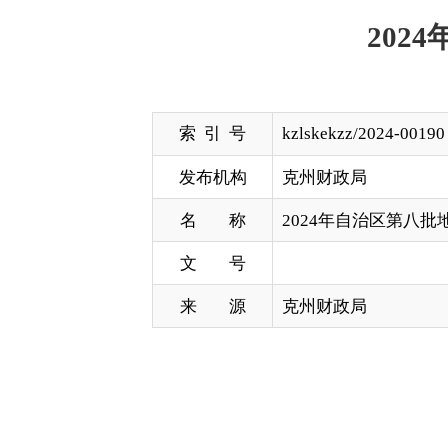
索 引 号
kzlskekzz/2024-00190
发布机构
克州财政局
名 称
2024年自治区第八批地方政府新
文 号
来 源
克州财政局
2024
县市区
序号
地州市
（业务处
项目单位
项目名称
室）