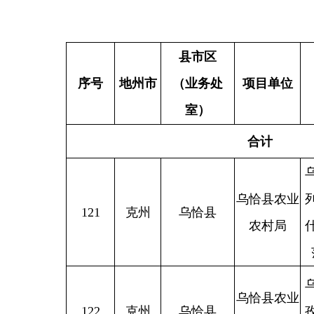
合计
乌恰县波斯
乌恰县农业
列克乡居鲁
121
克州
乌恰县
农村局
什村乡村振
范村建设项
乌恰县康苏
乌恰县农业
122
克州
乌恰县
孜勒苏村人
农村局
境整治建设
阿合奇县库
日克乡吉勒
库兰萨日克
123
克州
阿合奇县
村渠首及渠
乡人民政府
建2024年中
政以工代赈