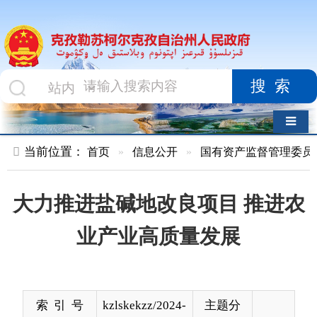
搜索
导航切换
当前位置：
首页
»
信息公开
»
国有资产监督管理委员会
»
国资
大力推进盐碱地改良项目 推进农
业产业高质量发展
索 引 号
kzlskekzz/2024-
主题分
00474
类
发布机构
克州国资委
发布日
2024-
期
10-21