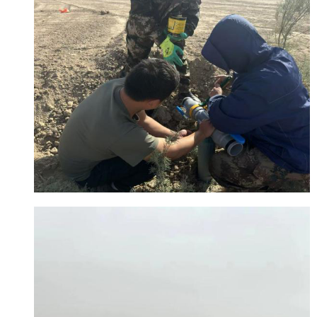
分享:
打印本页
关闭窗口
各县（市）网站
媒体
地州市政府
区政府部门
省区市政府
国家部委局