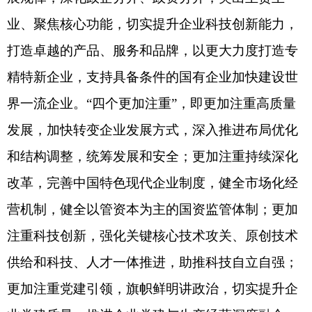
会议强调，2023年是全面贯彻落实党的二十大
精神的开局之年。各地国资委要认真学习贯彻党的
二十大精神，贯彻落实地方党委、政府的工作部
署，以奋发有为的精神状态真抓实干做好国资国企
各项工作。要着力推动提质增效稳增长，强化目标
引领、提振发展信心，强化预算刚性约束和现金流
严格管理，提高资本效率、劳动效率，指导企业积
极布局强牵引、利长远的重大项目，及时调整经营
策略和产品结构，培育更多消费新热点新场景，发
挥带动作用、服务地方发展。着力抓好新一轮国企
改革深化提升行动，深化完善中国特色国有企业现
代公司治理，落实市场化机制，积极稳妥深化混合
所有制改革，持续强化新一轮国企改革的组织领
导，不断提高国有企业核心竞争力和增强核心功