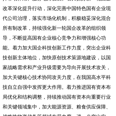
级，培育壮大战略性新兴产业，推动绿色化数字化
智能化转型发展，建设现代化产业体系。着力防范
化解重大风险，密切关注地方融资平台风险，做好
债务、房地产、金融、投资、安全环保等重点领域
风险防控，加快健全风险监测防控工作体系，牢牢
守住不发生重大风险的底线。着力增强国有资产监
管效能，进一步加强专业化、体系化、法治化监
管，加大国有资产监督力度，不断巩固完善业务监
督、综合监督、责任追究“三位一体”监督工作体
系，优化国资监管方式，持续深化集中统一监管，
以有力有效的监管更好保障服务国资国企高质量发
展。国务院国资委将加大对地方国资委的指导监督
和服务力度。
会议要求，要认真落实防疫转段工作要求，指