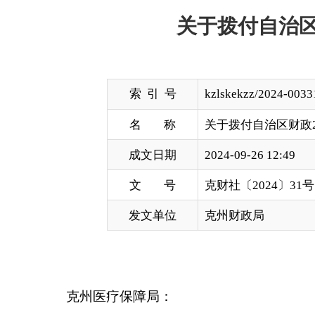
索 引 号
kzlskekzz/2024-00331
名 称
关于拨付自治区财政2024年城
成文日期
2024-09-26 12:49
文 号
克财社〔2024〕31号
发文单位
克州财政局
克州医疗保障局：
按照《财政部、医保局关于修订〈中央财政城乡居
卫生领域财政事权和支出责任划分改革实施方案的通知
付自治区财政2024年城乡居民基本医疗保险补助资金
疗保险补助资金381万元，专项用于对城参保人员的