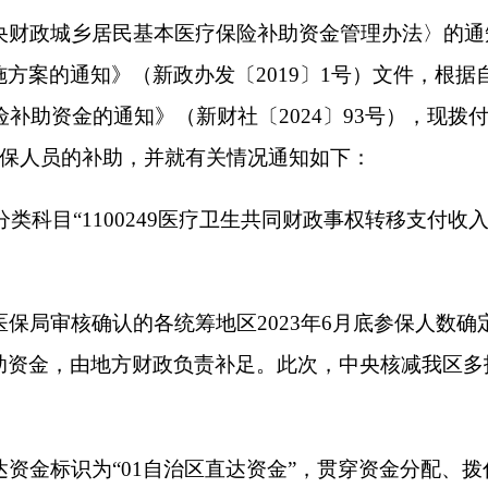
00249医疗卫生共同财政事权转移支付收入”，支出列“210120
的各统筹地区2023年6月底参保人数确定。根据财社〔2022
方财政负责补足。此次，中央核减我区多报、虚报参保人数228
“01自治区直达资金”，贯穿资金分配、拨付、使用等整个环节
识，导入直达资金监控系统，确保数据真实、账目清晰、流向明
资金使用效益，请按照《关于印发〈自治区本级部门预算绩效目
组织预算执行中对照区域绩效目标做好绩效监控，确保年度绩效目标
反馈管理暂行办法》（新财预〔2016〕113号）规定，及时报
保险补助资金分配表；