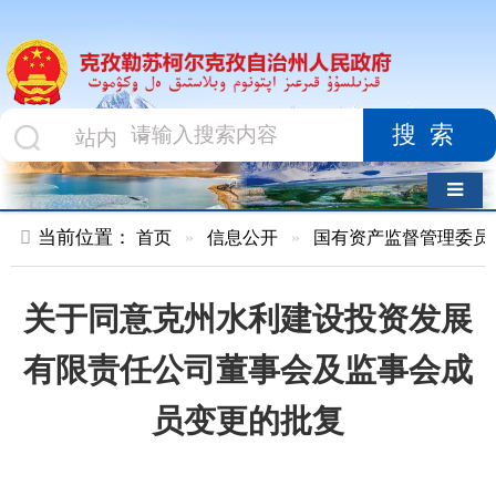
搜索
导航切换
当前位置：
首页
»
信息公开
»
国有资产监督管理委员会
»
文件
关于同意克州水利建设投资发展
有限责任公司董事会及监事会成
员变更的批复
索 引 号
01047834X/2024-
主题分类
国有
01794
资产
监督