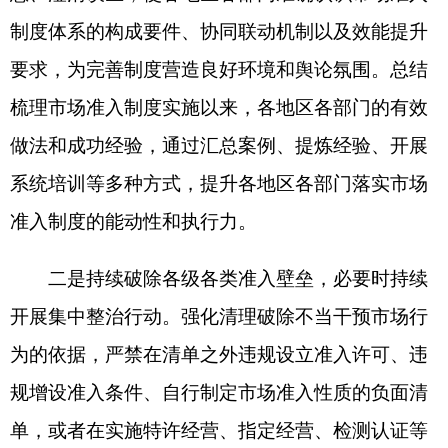
的重要目标，就是以改革为牵引，降低制度性交易
成本，促进创新活力和动能充分迸发，推动各类经
营主体高质量发展，为增强国民经济大循环内生动
力和可靠性提供有力支撑。为此，要切实回应企业
和民众诉求与呼声，提升清单的统一性、权威性和
有效性，引导和鼓励经营主体自觉使用清单，及时
反馈自身在市场准入环节遇到的阻碍，切实破除各
类市场准入壁垒，从而让企业和老百姓更有改革获
得感。
分享:
打印本页
关闭窗口