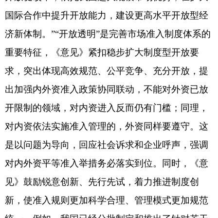
台措施落实和效果评估，具备推广复制条件的，加
快在全国更大范围推广复制，从而为进一步放宽和
规范市场准入提供有力支撑。
四是创新准入法治保障制度，明确强调以高质
量准入保障高水平安全。顺应推进高质量发展的新
时代要求，充分发挥法治的引领、规范、保障作
用，完善统一的市场准入制度，有利于推进国家治
理体系和治理能力现代化。“于法有据、依规而
治”是“权责清晰、监管有力”的重要保障。例如，
《意见》立足宽准入与强监管并重，明确了市场准
入管理措施的调整程序，即根据必要性、安全性和
有效性原则，开展政策评估后，确有必要增加的措
施，依法合规增加或调整相关条款。又如，强调对