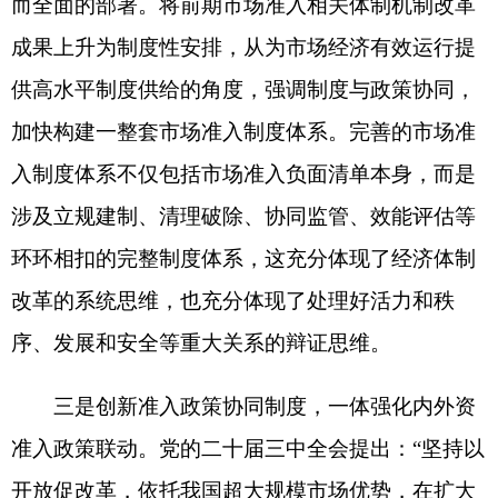
国际合作中提升开放能力，建设更高水平开放型经
济新体制。”“开放透明”是完善市场准入制度体系的
重要特征，《意见》紧扣稳步扩大制度型开放要
求，突出体现高效规范、公平竞争、充分开放，提
出加强内外资准入政策协同联动，不能对外资已放
开限制的领域，对内资进入反而仍有门槛；同理，
对内资依法实施准入管理的，外资同样要遵守。这
是以问题为导向，回应社会诉求和企业呼声，强调
对内外资平等准入举措务必落实到位。同时，《意
见》鼓励锐意创新、先行先试，着力推进制度创
新，使准入规则更加科学合理、管理模式更加规范
统一。例如，我国已经分批制定和推出了针对若干
重大战略区域放宽市场准入的特别措施，这些特别
措施具有先行先试、改革探路的特色，要抓好已出