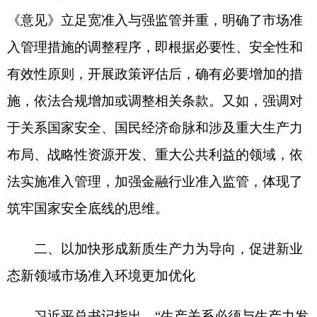
新质生产力更相适应的公平准入制度体系。一直以
来，如何使超大规模市场资源加速转变为现实生产
力，都是科技创新和产业发展面临的痛点和难点。
以加快形成新质生产力为导向完善市场准入制度，
正是瞄准这一痛点的务实举措，能够为科技成果转
化最大限度地松绑解缚，从而有助于新技术新产品
加快研发、最终闯过“死亡之谷”，并在全过程汇聚
和吸引更多耐心资本。服务业是市场潜能最大的领
域，社会资本尤其是民间资本和外资有较强准入意
愿。进一步清理服务业准入环节的各类准入限制，
破除显性或隐性的市场壁垒，适时放宽服务业市场
准入，有利于营造“敢投、能投、投得好”市场准入
环境，从而有利于促进产业深度转型升级。
在此背景下，《意见》指出要科学确定市场准