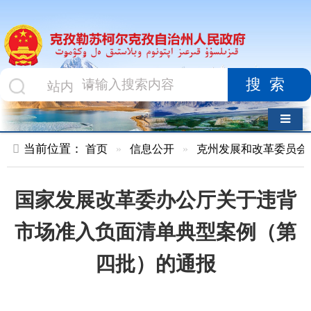
搜索
导航切换
当前位置：
首页
»
信息公开
»
克州发展和改革委员会
»
准入负
国家发展改革委办公厅关于违背
市场准入负面清单典型案例（第
四批）的通报
索 引 号
01047834X/2023-
主题分
00742
类