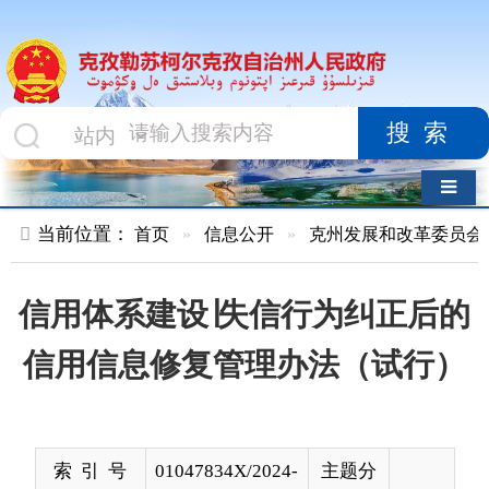
搜索
导航切换
当前位置：
首页
»
信息公开
»
克州发展和改革委员会
»
执行法
信用体系建设∣失信行为纠正后的
信用信息修复管理办法（试行）
索 引 号
01047834X/2024-
主题分
00897
类
发布机构
克州发展和改革
发布日
2024-
委员会
期
03-27