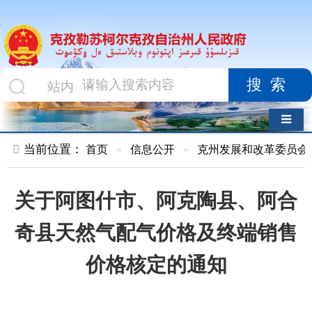
搜索
导航切换
当前位置：
首页
»
信息公开
»
克州发展和改革委员会
»
文件
»
关于阿图什市、阿克陶县、阿合
奇县天然气配气价格及终端销售
价格核定的通知
索 引 号
010478120/2026-
主题分类
其他
00003