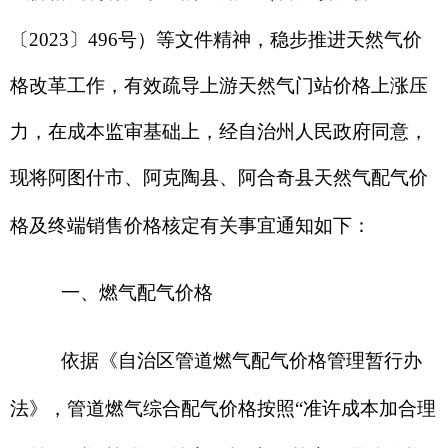
一、燃气配气价格
依据《自治区管道燃气配气价格管理暂行办
法》，管道燃气综合配气价格按照
“准许成本加合理
收益”，税后投资收益率不超过
7%
核定。具体价格
为：
（一）
阿图什市
天然气
综合配气价格为
0.339
元
/
立方米；
（二）
阿克陶县
天然气
综合配气价格为
0.401
元
/
立方米；
（三）
阿合奇县
天然气
综合配气价格为
1.152