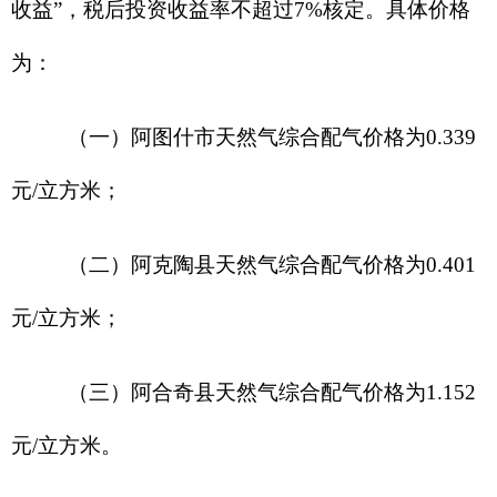
元
/
立方米。
二、天然气终端销售价格
根据燃气经营企业上游购气价格和分类配气
价格，阿图什市、阿克陶县、阿合奇县核定居民、
非居民用气终端销售价格如下：
（一）
阿图什市、阿克陶县：居民用气终端
销售价格为
1.32
元
/
立方米
；
工商业用气终端销售价
格为
1.8
元
/
立方米；
阿图什市
集中供热用气终端销
售价格为
1.
221
元
/
立方米
，阿克陶县参照执行；车
用气销售价格继续放开，实行市场调节价。