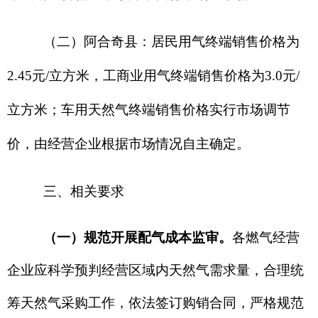
作，各燃气经营企业须严格按照相关法律法规及政
策要求，如实、及时报送经营成本相关数据及资
料，主动配合监审工作开展。
（二）切实保障低收入及困难群体权益
。
各
县
（
市
）、各燃气经营企业
应充分考量城镇低收入
群体及困难群体的经济承受能力，结合本
县（市）
实际情况，
因地制宜
制定并落实地方财政补贴
、
优
惠气价
或
补贴气量等政策，确保经民政部门审核确
认的城镇低收入群体及困难群众基本生活水平不因
气价调整受到影响。
（三）严格落实供气行业收费清理规范要