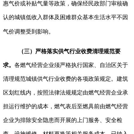
气经营企业进一步完善客户服务体系，优化服务流
程，提升服务便捷度，切实保障居民群众用气服务
需求
，加大政策宣传力度，规范明码标价公示工
作，耐心细致向用户做好政策告知
；
强化
燃气设施
安全巡检力度，健全安全隐患排查治理机制，全力
保障居民用气安全稳定供应
。
四、
执行时间
本通知自
2025
年
12
月
10
日
起执行
，
上述
非居
民
用户
气表中已
购买
未使用的天然气，仍按原价格
执行。由自治州发展和改革委员会负责解释。
凡与
本通知不一致的，
按照本通知规定执行。如遇国