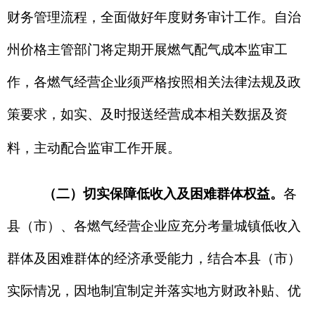
求
。
各燃气经营企业须严格执行国家、自治区关于
清理规范城镇供气行业收费的各项政策规定。建筑
区划红线内，按照法律法规规定由燃气经营企业承
担运行维护
的
成本，燃气表后至燃具前
由
燃气经营
企业为排除安全隐患
而
开展的上门服务、安全检
查、设施维修
、
材料更换等相关服务成本，已纳入
企业经营成本，不得向用户收取费用；
全面落实居
民用气阶梯价格制度，
同时，按照市场监管部门相
关规定，对用户使用的物联网燃气表购气余量实行
按
“量”清晰显示，保障用户知情权。
（四）提升燃气经营服务及管理水平
。
各燃