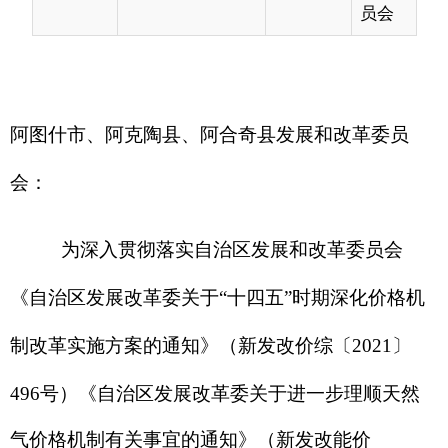
会
：
为深入贯彻落实自治区发展和改革委员会
《自治区发展改革委关于
“
十四五
”
时期深化价格机
制改革实施方案的通知》（新发改价综〔
2021
〕
496
号）
《自治区发展改革委关于进一步理顺天然
气价格机制有关事宜的通知》
（新发改
能价
〔
202
3
〕
496
号）
等
文件精神，稳步推进天然气价
格改革工作，有效疏导
上游天然气门站价格上涨压
力
，
在成本监审基础上
，
经
自治州人民政府同意，
现
将
阿图什市、阿克陶县、阿合奇县
天然气配气价
格及终端销售价格核定
有关事宜通知如下：