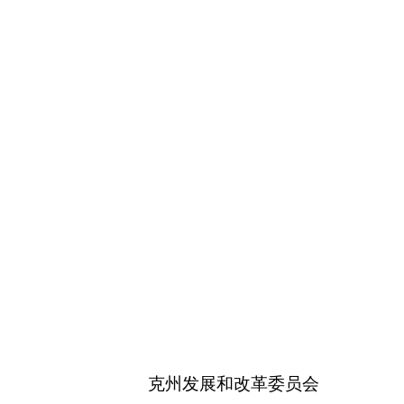
20
25
年
11
月
11
日
本页
关闭窗口
政府
国家部委局