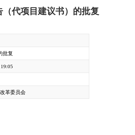
发
〔
2025
〕
28
号
）
及