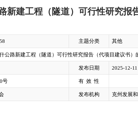
主题分类
其他
建工程（隧道）可行性研究报告（代项目建议书）的批复
发布日期
2025-12-11 19:05
有 效 性
发布机构
克州发展和改革委员会
工程（隧道）
可行性研究报告（代项目建议书）的请示
》（
克交
隧道），
项目在线审批编
码为
:
2505-653001-18-01-641397
。