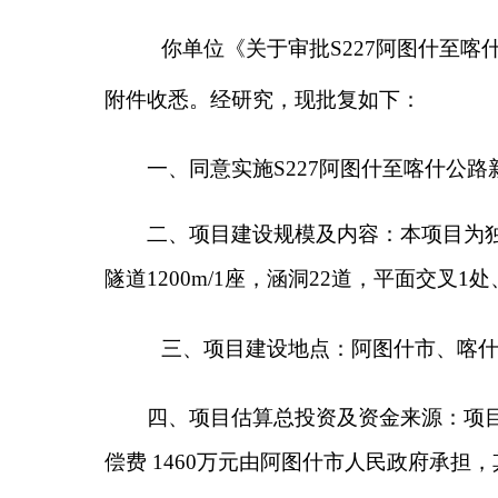
二
、项目建设规模及内容：
本项目为独立隧道收
隧道
1200m/1
座，涵洞
22
道，平面交叉
1
处、收费站
1
三
、项目建设地点：
阿图什市、喀什市
。
四
、项目
估算
总投资及资金来源：
项目估算
总投
偿费
1460
万元由阿图什市人民政府承担，其余资金
5
五、项目建设（法人）单位
为克州交通运输局
六、日常监管责任单位
为
克州
人民政府，日常
到
“
三到现场
”
，即开工到现场、建设到现场、竣工验
七、项目建设期限
：
2025
年
—
2027
年
。