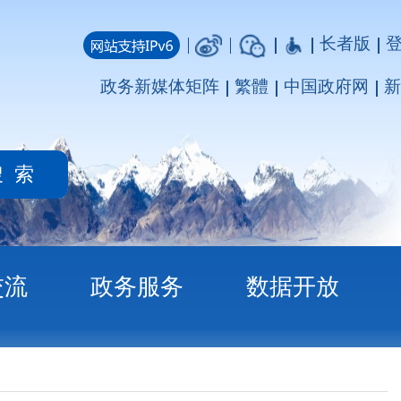
长者版
登录
注册
媒体矩阵
繁體
中国政府网
新疆政府网
务
数据开放
议书）的批复