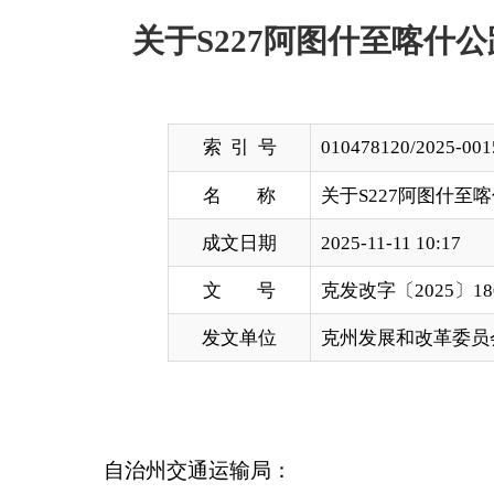
索 引 号
010478120/2025-00158
名 称
关于S227阿图什至喀什公路新
成文日期
2025-11-11 10:17
文 号
克发改字〔2025〕180号
发文单位
克州发展和改革委员会
自治州
交通运输局
：
你单位《关于审批
S227
阿图什至喀什公路新建
附件
收悉。经研究，现批复如下：
一、
同意实施
S227
阿图什至喀什公路新建工程（