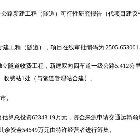
费工程，
新建双向四车道一级公路
5
.
412
公里，设计速度
80km/h,
处（与隧道管理站合建）
。
资
62343.19
万元，资金
来源
申请交通运输领域专项资金
6234
万元
4649
万元由特许经营者进行筹集
。
，项目建设（法人）单位责任人为阿力甫
·库尔班
，
负责项目的组
监管责任单位责任人为李晓斌
，负责项目的日常监管、现场核
收到现场。