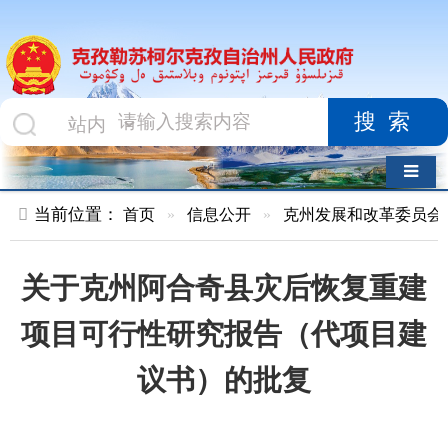
搜索
导航切换
当前位置：
首页
»
信息公开
»
克州发展和改革委员会
»
文件
»
关于克州阿合奇县灾后恢复重建
项目可行性研究报告（代项目建
议书）的批复
索 引 号
01047834X/2024-
主题分类
减灾
01906
救灾