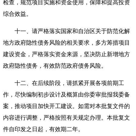
各县（市）网站
媒体
地州市政府
区政府部门
省区市政府
国家部委局
主办：克孜勒苏柯尔克孜自治州人民政府办公室
承办：克孜勒苏柯尔克孜自治州政务公开信息中心
新公网安备65300102000007号
新ICP备2022000247号
政府网站标识码：6530000002
法律声明
关于我们