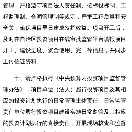
政府隐性债务，有效防范政府债务风险。
十二、在后续阶段，请抓紧开展各项前期工
作，尽快编制初步设计及概算由你委审批报我委备
案，推动项目加快开工建设。如需对本批复文件的
内容进行调整，严格按照有关规定办理。本批复文
件自印发之日起，有效期二年。
2024年7月12日
（此件公开发布）
分享:
打印本页
关闭窗口