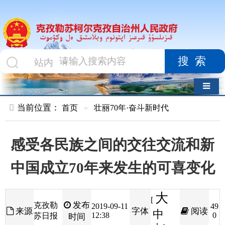
搜索
导航切换
当前位置：
首页
»
壮丽70年·奋斗新时代
感受各民族之间的交往交流和新
中国成立70年来发生的可喜变化
大
[
发布
克孜勒
2019-09-11
49
来源
字体
阅读
中
12:38
0
苏日报
时间
小
]